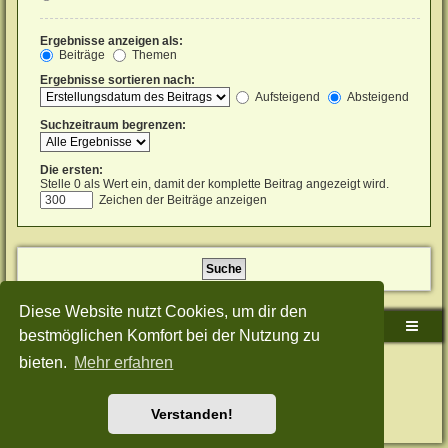
Ergebnisse anzeigen als:
Beiträge
Themen
Ergebnisse sortieren nach:
Aufsteigend
Absteigend
Suchzeitraum begrenzen:
Die ersten:
Stelle 0 als Wert ein, damit der komplette Beitrag angezeigt wird.
Zeichen der Beiträge anzeigen
Diese Website nutzt Cookies, um dir den
Sudden-Strike-Maps.de Hauptseite
Foren-Übersicht
bestmöglichen Komfort bei der Nutzung zu
bieten.
Mehr erfahren
Powered by
phpBB
® Forum Software © phpBB Limited
Deutsche Übersetzung durch
phpBB.de
Style: Green-Style-Split by Joyce&Luna
phpBB-Style-Design
Datenschutz
|
Nutzungsbedingungen
Verstanden!