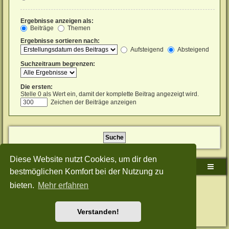
Ergebnisse anzeigen als:
Beiträge
Themen
Ergebnisse sortieren nach:
Aufsteigend
Absteigend
Suchzeitraum begrenzen:
Die ersten:
Stelle 0 als Wert ein, damit der komplette Beitrag angezeigt wird.
Zeichen der Beiträge anzeigen
Diese Website nutzt Cookies, um dir den
Sudden-Strike-Maps.de Hauptseite
Foren-Übersicht
bestmöglichen Komfort bei der Nutzung zu
bieten.
Mehr erfahren
Powered by
phpBB
® Forum Software © phpBB Limited
Deutsche Übersetzung durch
phpBB.de
Style: Green-Style-Split by Joyce&Luna
phpBB-Style-Design
Datenschutz
|
Nutzungsbedingungen
Verstanden!