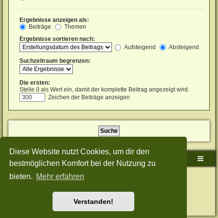
Ergebnisse anzeigen als:
Beiträge
Themen
Ergebnisse sortieren nach:
Aufsteigend
Absteigend
Suchzeitraum begrenzen:
Die ersten:
Stelle 0 als Wert ein, damit der komplette Beitrag angezeigt wird.
Zeichen der Beiträge anzeigen
Diese Website nutzt Cookies, um dir den
Sudden-Strike-Maps.de Hauptseite
Foren-Übersicht
bestmöglichen Komfort bei der Nutzung zu
bieten.
Mehr erfahren
Powered by
phpBB
® Forum Software © phpBB Limited
Deutsche Übersetzung durch
phpBB.de
Style: Green-Style-Split by Joyce&Luna
phpBB-Style-Design
Datenschutz
|
Nutzungsbedingungen
Verstanden!