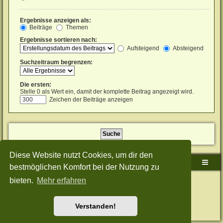
Ergebnisse anzeigen als:
Beiträge
Themen
Ergebnisse sortieren nach:
Aufsteigend
Absteigend
Suchzeitraum begrenzen:
Die ersten:
Stelle 0 als Wert ein, damit der komplette Beitrag angezeigt wird.
Zeichen der Beiträge anzeigen
Diese Website nutzt Cookies, um dir den
Sudden-Strike-Maps.de Hauptseite
Foren-Übersicht
bestmöglichen Komfort bei der Nutzung zu
bieten.
Mehr erfahren
Powered by
phpBB
® Forum Software © phpBB Limited
Deutsche Übersetzung durch
phpBB.de
Style: Green-Style-Split by Joyce&Luna
phpBB-Style-Design
Datenschutz
|
Nutzungsbedingungen
Verstanden!