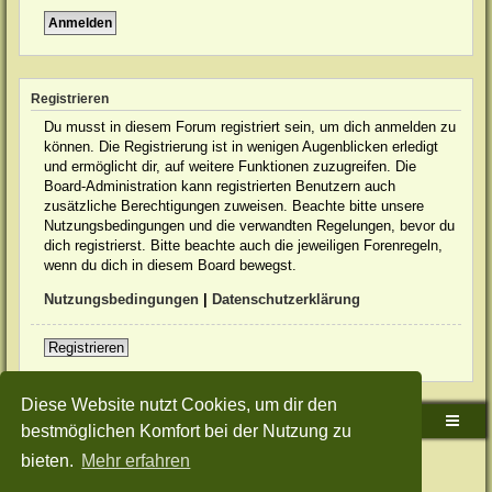
Registrieren
Du musst in diesem Forum registriert sein, um dich anmelden zu
können. Die Registrierung ist in wenigen Augenblicken erledigt
und ermöglicht dir, auf weitere Funktionen zuzugreifen. Die
Board-Administration kann registrierten Benutzern auch
zusätzliche Berechtigungen zuweisen. Beachte bitte unsere
Nutzungsbedingungen und die verwandten Regelungen, bevor du
dich registrierst. Bitte beachte auch die jeweiligen Forenregeln,
wenn du dich in diesem Board bewegst.
Nutzungsbedingungen
|
Datenschutzerklärung
Registrieren
Diese Website nutzt Cookies, um dir den
Sudden-Strike-Maps.de Hauptseite
Foren-Übersicht
bestmöglichen Komfort bei der Nutzung zu
bieten.
Mehr erfahren
Powered by
phpBB
® Forum Software © phpBB Limited
Deutsche Übersetzung durch
phpBB.de