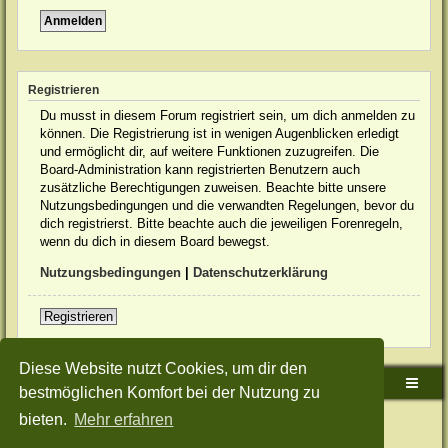
Registrieren
Du musst in diesem Forum registriert sein, um dich anmelden zu
können. Die Registrierung ist in wenigen Augenblicken erledigt
und ermöglicht dir, auf weitere Funktionen zuzugreifen. Die
Board-Administration kann registrierten Benutzern auch
zusätzliche Berechtigungen zuweisen. Beachte bitte unsere
Nutzungsbedingungen und die verwandten Regelungen, bevor du
dich registrierst. Bitte beachte auch die jeweiligen Forenregeln,
wenn du dich in diesem Board bewegst.
Nutzungsbedingungen
|
Datenschutzerklärung
Registrieren
Diese Website nutzt Cookies, um dir den
Sudden-Strike-Maps.de Hauptseite
Foren-Übersicht
bestmöglichen Komfort bei der Nutzung zu
bieten.
Mehr erfahren
Powered by
phpBB
® Forum Software © phpBB Limited
Deutsche Übersetzung durch
phpBB.de