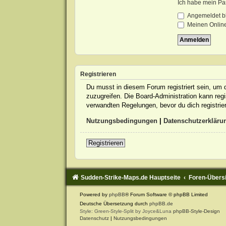
Ich habe mein Pa
Angemeldet b
Meinen Online
Registrieren
Du musst in diesem Forum registriert sein, um d
zuzugreifen. Die Board-Administration kann re
verwandten Regelungen, bevor du dich registrie
Nutzungsbedingungen
|
Datenschutzerkläru
Registrieren
Sudden-Strike-Maps.de Hauptseite
Foren-Übers
Powered by
phpBB
® Forum Software © phpBB Limited
Deutsche Übersetzung durch
phpBB.de
Style: Green-Style-Split by Joyce&Luna
phpBB-Style-Design
Datenschutz
|
Nutzungsbedingungen