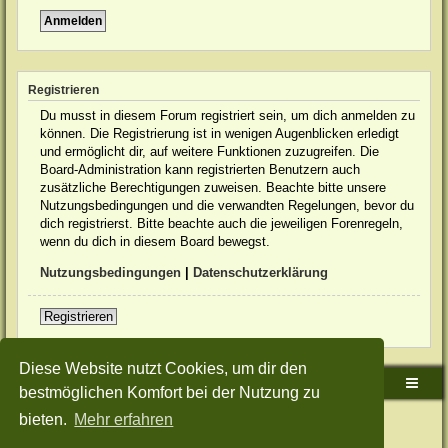
Registrieren
Du musst in diesem Forum registriert sein, um dich anmelden zu
können. Die Registrierung ist in wenigen Augenblicken erledigt
und ermöglicht dir, auf weitere Funktionen zuzugreifen. Die
Board-Administration kann registrierten Benutzern auch
zusätzliche Berechtigungen zuweisen. Beachte bitte unsere
Nutzungsbedingungen und die verwandten Regelungen, bevor du
dich registrierst. Bitte beachte auch die jeweiligen Forenregeln,
wenn du dich in diesem Board bewegst.
Nutzungsbedingungen
|
Datenschutzerklärung
Registrieren
Diese Website nutzt Cookies, um dir den
Sudden-Strike-Maps.de Hauptseite
Foren-Übersicht
bestmöglichen Komfort bei der Nutzung zu
bieten.
Mehr erfahren
Powered by
phpBB
® Forum Software © phpBB Limited
Deutsche Übersetzung durch
phpBB.de