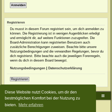
Registrieren
Du musst in diesem Forum registriert sein, um dich anmelden zu
können. Die Registrierung ist in wenigen Augenblicken erledigt
und ermöglicht dir, auf weitere Funktionen zuzugreifen. Die
Board-Administration kann registrierten Benutzern auch
zusätzliche Berechtigungen zuweisen. Beachte bitte unsere
Nutzungsbedingungen und die verwandten Regelungen, bevor du
dich registrierst. Bitte beachte auch die jeweiligen Forenregeln,
wenn du dich in diesem Board bewegst.
Nutzungsbedingungen
|
Datenschutzerklärung
Registrieren
Diese Website nutzt Cookies, um dir den
Sudden-Strike-Maps.de Hauptseite
Foren-Übersicht
bestmöglichen Komfort bei der Nutzung zu
bieten.
Mehr erfahren
Powered by
phpBB
® Forum Software © phpBB Limited
Deutsche Übersetzung durch
phpBB.de