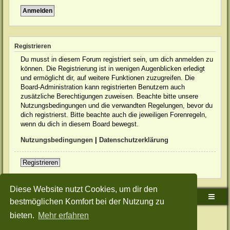
Registrieren
Du musst in diesem Forum registriert sein, um dich anmelden zu
können. Die Registrierung ist in wenigen Augenblicken erledigt
und ermöglicht dir, auf weitere Funktionen zuzugreifen. Die
Board-Administration kann registrierten Benutzern auch
zusätzliche Berechtigungen zuweisen. Beachte bitte unsere
Nutzungsbedingungen und die verwandten Regelungen, bevor du
dich registrierst. Bitte beachte auch die jeweiligen Forenregeln,
wenn du dich in diesem Board bewegst.
Nutzungsbedingungen
|
Datenschutzerklärung
Registrieren
Diese Website nutzt Cookies, um dir den
Sudden-Strike-Maps.de Hauptseite
Foren-Übersicht
bestmöglichen Komfort bei der Nutzung zu
bieten.
Mehr erfahren
Powered by
phpBB
® Forum Software © phpBB Limited
Deutsche Übersetzung durch
phpBB.de