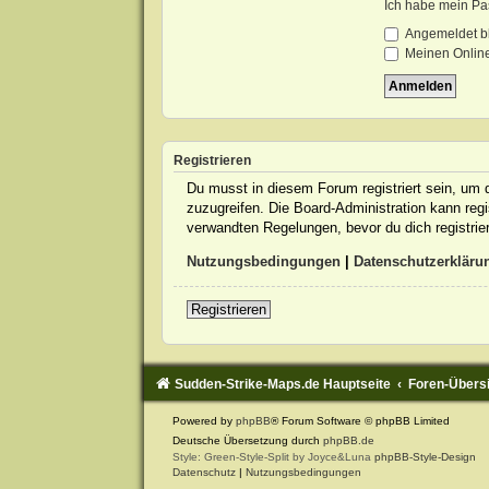
Ich habe mein Pa
Angemeldet b
Meinen Online
Registrieren
Du musst in diesem Forum registriert sein, um d
zuzugreifen. Die Board-Administration kann re
verwandten Regelungen, bevor du dich registrie
Nutzungsbedingungen
|
Datenschutzerkläru
Registrieren
Sudden-Strike-Maps.de Hauptseite
Foren-Übers
Powered by
phpBB
® Forum Software © phpBB Limited
Deutsche Übersetzung durch
phpBB.de
Style: Green-Style-Split by Joyce&Luna
phpBB-Style-Design
Datenschutz
|
Nutzungsbedingungen