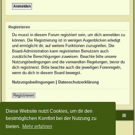
Registrieren
Du musst in diesem Forum registriert sein, um dich anmelden zu
können. Die Registrierung ist in wenigen Augenblicken erledigt
und ermöglicht dir, auf weitere Funktionen zuzugreifen. Die
Board-Administration kann registrierten Benutzern auch
zusätzliche Berechtigungen zuweisen. Beachte bitte unsere
Nutzungsbedingungen und die verwandten Regelungen, bevor du
dich registrierst. Bitte beachte auch die jeweiligen Forenregeln,
wenn du dich in diesem Board bewegst.
Nutzungsbedingungen
|
Datenschutzerklärung
Registrieren
Diese Website nutzt Cookies, um dir den
Sudden-Strike-Maps.de Hauptseite
Foren-Übersicht
bestmöglichen Komfort bei der Nutzung zu
bieten.
Mehr erfahren
Powered by
phpBB
® Forum Software © phpBB Limited
Deutsche Übersetzung durch
phpBB.de