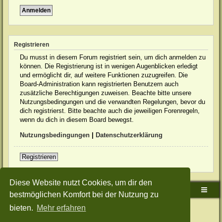
Registrieren
Du musst in diesem Forum registriert sein, um dich anmelden zu
können. Die Registrierung ist in wenigen Augenblicken erledigt
und ermöglicht dir, auf weitere Funktionen zuzugreifen. Die
Board-Administration kann registrierten Benutzern auch
zusätzliche Berechtigungen zuweisen. Beachte bitte unsere
Nutzungsbedingungen und die verwandten Regelungen, bevor du
dich registrierst. Bitte beachte auch die jeweiligen Forenregeln,
wenn du dich in diesem Board bewegst.
Nutzungsbedingungen
|
Datenschutzerklärung
Registrieren
Diese Website nutzt Cookies, um dir den
Sudden-Strike-Maps.de Hauptseite
Foren-Übersicht
bestmöglichen Komfort bei der Nutzung zu
bieten.
Mehr erfahren
Powered by
phpBB
® Forum Software © phpBB Limited
Deutsche Übersetzung durch
phpBB.de