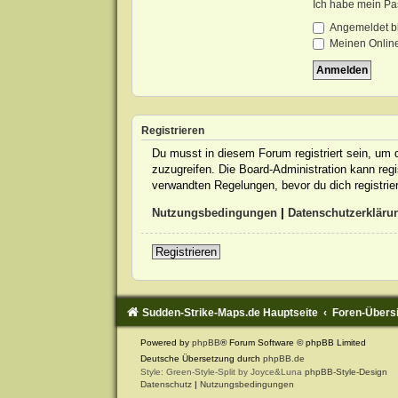
Ich habe mein Pa
Angemeldet b
Meinen Online
Registrieren
Du musst in diesem Forum registriert sein, um d
zuzugreifen. Die Board-Administration kann re
verwandten Regelungen, bevor du dich registrie
Nutzungsbedingungen
|
Datenschutzerkläru
Registrieren
Sudden-Strike-Maps.de Hauptseite
Foren-Übers
Powered by
phpBB
® Forum Software © phpBB Limited
Deutsche Übersetzung durch
phpBB.de
Style: Green-Style-Split by Joyce&Luna
phpBB-Style-Design
Datenschutz
|
Nutzungsbedingungen