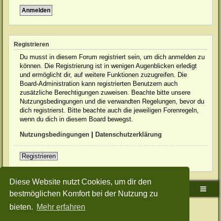
Registrieren
Du musst in diesem Forum registriert sein, um dich anmelden zu
können. Die Registrierung ist in wenigen Augenblicken erledigt
und ermöglicht dir, auf weitere Funktionen zuzugreifen. Die
Board-Administration kann registrierten Benutzern auch
zusätzliche Berechtigungen zuweisen. Beachte bitte unsere
Nutzungsbedingungen und die verwandten Regelungen, bevor du
dich registrierst. Bitte beachte auch die jeweiligen Forenregeln,
wenn du dich in diesem Board bewegst.
Nutzungsbedingungen
|
Datenschutzerklärung
Registrieren
Diese Website nutzt Cookies, um dir den
Sudden-Strike-Maps.de Hauptseite
Foren-Übersicht
bestmöglichen Komfort bei der Nutzung zu
bieten.
Mehr erfahren
Powered by
phpBB
® Forum Software © phpBB Limited
Deutsche Übersetzung durch
phpBB.de