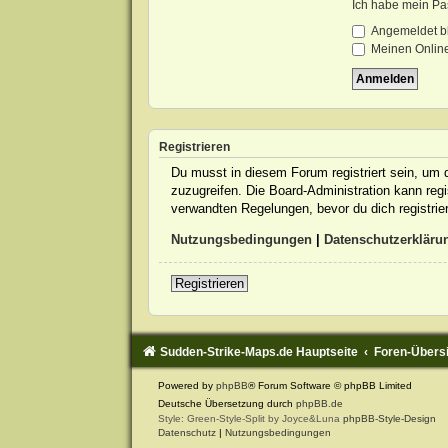
Ich habe mein Pa
Angemeldet b
Meinen Online
Registrieren
Du musst in diesem Forum registriert sein, um d
zuzugreifen. Die Board-Administration kann re
verwandten Regelungen, bevor du dich registrie
Nutzungsbedingungen
|
Datenschutzerkläru
Registrieren
Sudden-Strike-Maps.de Hauptseite
Foren-Übers
Powered by
phpBB
® Forum Software © phpBB Limited
Deutsche Übersetzung durch
phpBB.de
Style: Green-Style-Split by Joyce&Luna
phpBB-Style-Design
Datenschutz
|
Nutzungsbedingungen