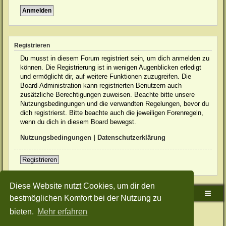
Registrieren
Du musst in diesem Forum registriert sein, um dich anmelden zu
können. Die Registrierung ist in wenigen Augenblicken erledigt
und ermöglicht dir, auf weitere Funktionen zuzugreifen. Die
Board-Administration kann registrierten Benutzern auch
zusätzliche Berechtigungen zuweisen. Beachte bitte unsere
Nutzungsbedingungen und die verwandten Regelungen, bevor du
dich registrierst. Bitte beachte auch die jeweiligen Forenregeln,
wenn du dich in diesem Board bewegst.
Nutzungsbedingungen
|
Datenschutzerklärung
Registrieren
Diese Website nutzt Cookies, um dir den
Sudden-Strike-Maps.de Hauptseite
Foren-Übersicht
bestmöglichen Komfort bei der Nutzung zu
bieten.
Mehr erfahren
Powered by
phpBB
® Forum Software © phpBB Limited
Deutsche Übersetzung durch
phpBB.de