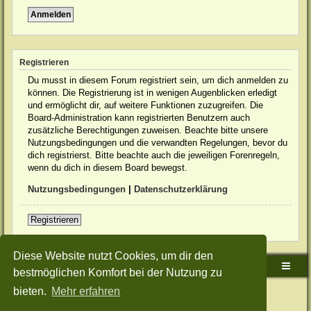
Registrieren
Du musst in diesem Forum registriert sein, um dich anmelden zu
können. Die Registrierung ist in wenigen Augenblicken erledigt
und ermöglicht dir, auf weitere Funktionen zuzugreifen. Die
Board-Administration kann registrierten Benutzern auch
zusätzliche Berechtigungen zuweisen. Beachte bitte unsere
Nutzungsbedingungen und die verwandten Regelungen, bevor du
dich registrierst. Bitte beachte auch die jeweiligen Forenregeln,
wenn du dich in diesem Board bewegst.
Nutzungsbedingungen
|
Datenschutzerklärung
Registrieren
Diese Website nutzt Cookies, um dir den
Sudden-Strike-Maps.de Hauptseite
Foren-Übersicht
bestmöglichen Komfort bei der Nutzung zu
bieten.
Mehr erfahren
Powered by
phpBB
® Forum Software © phpBB Limited
Deutsche Übersetzung durch
phpBB.de