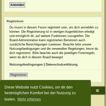
Registrieren
Du musst in diesem Forum registriert sein, um dich anmelden zu
können. Die Registrierung ist in wenigen Augenblicken erledigt
und ermöglicht dir, auf weitere Funktionen zuzugreifen. Die
Board-Administration kann registrierten Benutzern auch
zusätzliche Berechtigungen zuweisen. Beachte bitte unsere
Nutzungsbedingungen und die verwandten Regelungen, bevor du
dich registrierst. Bitte beachte auch die jeweiligen Forenregeln,
wenn du dich in diesem Board bewegst.
Nutzungsbedingungen
|
Datenschutzerklärung
Registrieren
Diese Website nutzt Cookies, um dir den
Sudden-Strike-Maps.de Hauptseite
Foren-Übersicht
bestmöglichen Komfort bei der Nutzung zu
bieten.
Mehr erfahren
Powered by
phpBB
® Forum Software © phpBB Limited
Deutsche Übersetzung durch
phpBB.de