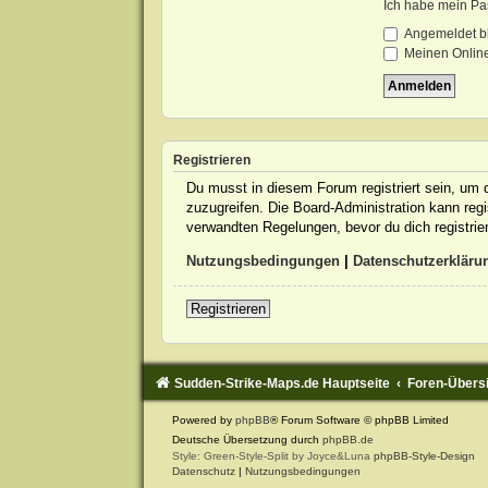
Ich habe mein Pa
Angemeldet b
Meinen Online
Registrieren
Du musst in diesem Forum registriert sein, um d
zuzugreifen. Die Board-Administration kann re
verwandten Regelungen, bevor du dich registrie
Nutzungsbedingungen
|
Datenschutzerkläru
Registrieren
Sudden-Strike-Maps.de Hauptseite
Foren-Übers
Powered by
phpBB
® Forum Software © phpBB Limited
Deutsche Übersetzung durch
phpBB.de
Style: Green-Style-Split by Joyce&Luna
phpBB-Style-Design
Datenschutz
|
Nutzungsbedingungen