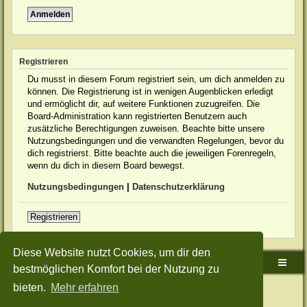
Registrieren
Du musst in diesem Forum registriert sein, um dich anmelden zu
können. Die Registrierung ist in wenigen Augenblicken erledigt
und ermöglicht dir, auf weitere Funktionen zuzugreifen. Die
Board-Administration kann registrierten Benutzern auch
zusätzliche Berechtigungen zuweisen. Beachte bitte unsere
Nutzungsbedingungen und die verwandten Regelungen, bevor du
dich registrierst. Bitte beachte auch die jeweiligen Forenregeln,
wenn du dich in diesem Board bewegst.
Nutzungsbedingungen
|
Datenschutzerklärung
Registrieren
Diese Website nutzt Cookies, um dir den
Sudden-Strike-Maps.de Hauptseite
Foren-Übersicht
bestmöglichen Komfort bei der Nutzung zu
bieten.
Mehr erfahren
Powered by
phpBB
® Forum Software © phpBB Limited
Deutsche Übersetzung durch
phpBB.de