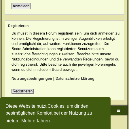
Registrieren
Du musst in diesem Forum registriert sein, um dich anmelden zu
können. Die Registrierung ist in wenigen Augenblicken erledigt
und ermöglicht dir, auf weitere Funktionen zuzugreifen. Die
Board-Administration kann registrierten Benutzern auch
zusätzliche Berechtigungen zuweisen. Beachte bitte unsere
Nutzungsbedingungen und die verwandten Regelungen, bevor du
dich registrierst. Bitte beachte auch die jeweiligen Forenregeln,
wenn du dich in diesem Board bewegst.
Nutzungsbedingungen
|
Datenschutzerklärung
Registrieren
Diese Website nutzt Cookies, um dir den
Sudden-Strike-Maps.de Hauptseite
Foren-Übersicht
bestmöglichen Komfort bei der Nutzung zu
bieten.
Mehr erfahren
Powered by
phpBB
® Forum Software © phpBB Limited
Deutsche Übersetzung durch
phpBB.de