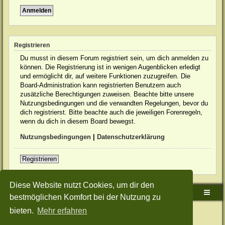
Registrieren
Du musst in diesem Forum registriert sein, um dich anmelden zu
können. Die Registrierung ist in wenigen Augenblicken erledigt
und ermöglicht dir, auf weitere Funktionen zuzugreifen. Die
Board-Administration kann registrierten Benutzern auch
zusätzliche Berechtigungen zuweisen. Beachte bitte unsere
Nutzungsbedingungen und die verwandten Regelungen, bevor du
dich registrierst. Bitte beachte auch die jeweiligen Forenregeln,
wenn du dich in diesem Board bewegst.
Nutzungsbedingungen
|
Datenschutzerklärung
Registrieren
Diese Website nutzt Cookies, um dir den
Sudden-Strike-Maps.de Hauptseite
Foren-Übersicht
bestmöglichen Komfort bei der Nutzung zu
bieten.
Mehr erfahren
Powered by
phpBB
® Forum Software © phpBB Limited
Deutsche Übersetzung durch
phpBB.de