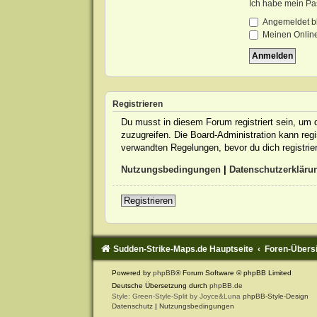
Ich habe mein Pa
Angemeldet b
Meinen Online
Registrieren
Du musst in diesem Forum registriert sein, um d
zuzugreifen. Die Board-Administration kann re
verwandten Regelungen, bevor du dich registrie
Nutzungsbedingungen
|
Datenschutzerkläru
Registrieren
Sudden-Strike-Maps.de Hauptseite
Foren-Übers
Powered by
phpBB
® Forum Software © phpBB Limited
Deutsche Übersetzung durch
phpBB.de
Style: Green-Style-Split by Joyce&Luna
phpBB-Style-Design
Datenschutz
|
Nutzungsbedingungen