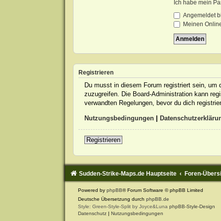
Ich habe mein Pa
Angemeldet b
Meinen Online
Registrieren
Du musst in diesem Forum registriert sein, um d
zuzugreifen. Die Board-Administration kann re
verwandten Regelungen, bevor du dich registrie
Nutzungsbedingungen
|
Datenschutzerkläru
Registrieren
Sudden-Strike-Maps.de Hauptseite
Foren-Übers
Powered by
phpBB
® Forum Software © phpBB Limited
Deutsche Übersetzung durch
phpBB.de
Style: Green-Style-Split by Joyce&Luna
phpBB-Style-Design
Datenschutz
|
Nutzungsbedingungen