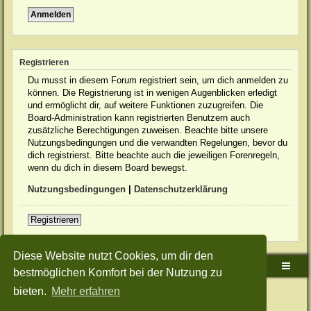
Registrieren
Du musst in diesem Forum registriert sein, um dich anmelden zu
können. Die Registrierung ist in wenigen Augenblicken erledigt
und ermöglicht dir, auf weitere Funktionen zuzugreifen. Die
Board-Administration kann registrierten Benutzern auch
zusätzliche Berechtigungen zuweisen. Beachte bitte unsere
Nutzungsbedingungen und die verwandten Regelungen, bevor du
dich registrierst. Bitte beachte auch die jeweiligen Forenregeln,
wenn du dich in diesem Board bewegst.
Nutzungsbedingungen
|
Datenschutzerklärung
Registrieren
Diese Website nutzt Cookies, um dir den
Sudden-Strike-Maps.de Hauptseite
Foren-Übersicht
bestmöglichen Komfort bei der Nutzung zu
bieten.
Mehr erfahren
Powered by
phpBB
® Forum Software © phpBB Limited
Deutsche Übersetzung durch
phpBB.de