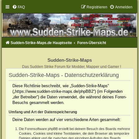
FAQ
Registrieren
Anmelden
Sudden-Strike-Maps.de Hauptseite
Foren-Übersicht
Sudden-Strike-Maps
Das Sudden Strike Forum für Modder, Mapper und Gamer !
Sudden-Strike-Maps - Datenschutzerklärung
Diese Richtlinie beschreibt, wie „Sudden-Strike-Maps“
(„https://www.sudden-strike-maps.de/phpBB2“) (im Folgenden
„der Betreiber“) die Daten verwendet, die während deines Foren-
Besuchs gesammelt werden.
Umfang und Art der Datenspeicherung
Deine Daten werden auf vier verschiedene Arten gesammelt:
Die Forensoftware phpBB erstellt bei deinem Besuch des Boards mehrere
Cookies. Cookies sind kleine Textdateien, die dein Browser als temporäre
Dateien ablegt und die zwischen den einzelnen Aufrufen des Boards