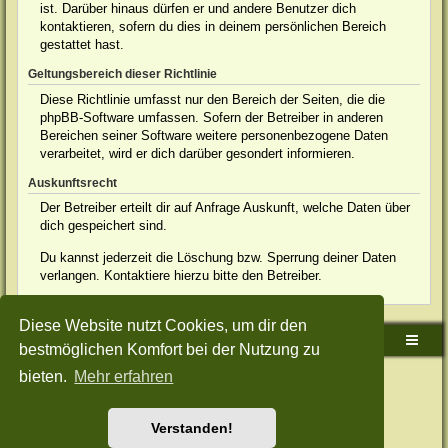
ist. Darüber hinaus dürfen er und andere Benutzer dich
kontaktieren, sofern du dies in deinem persönlichen Bereich
gestattet hast.
Geltungsbereich dieser Richtlinie
Diese Richtlinie umfasst nur den Bereich der Seiten, die die
phpBB-Software umfassen. Sofern der Betreiber in anderen
Bereichen seiner Software weitere personenbezogene Daten
verarbeitet, wird er dich darüber gesondert informieren.
Auskunftsrecht
Der Betreiber erteilt dir auf Anfrage Auskunft, welche Daten über
dich gespeichert sind.
Du kannst jederzeit die Löschung bzw. Sperrung deiner Daten
verlangen. Kontaktiere hierzu bitte den Betreiber.
Diese Website nutzt Cookies, um dir den
Sudden-Strike-Maps.de Hauptseite
Foren-Übersicht
bestmöglichen Komfort bei der Nutzung zu
bieten.
Mehr erfahren
Powered by
phpBB
® Forum Software © phpBB Limited
Deutsche Übersetzung durch
phpBB.de
Style: Green-Style-Split by Joyce&Luna
phpBB-Style-Design
Datenschutz
|
Nutzungsbedingungen
Verstanden!