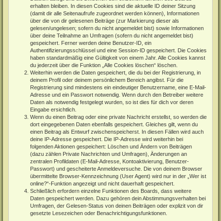
erhalten bleiben. In diesen Cookies sind die aktuelle ID deiner Sitzung
(damit dir alle Seitenaufrufe zugeordnet werden können), Informationen
über die von dir gelesenen Beiträge (zur Markierung dieser als
gelesen/ungelesen; sofern du nicht angemeldet bist) sowie Informationen
über deine Teilnahme an Umfragen (sofern du nicht angemeldet bist)
gespeichert. Ferner werden deine Benutzer-ID, ein
Authentifizierungsschlüssel und eine Session-ID gespeichert. Die Cookies
haben standardmäßig eine Gültigkeit von einem Jahr. Alle Cookies kannst
du jederzeit über die Funktion „Alle Cookies löschen“ löschen.
Weiterhin werden die Daten gespeichert, die du bei der Registrierung, in
deinem Profil oder deinem persönlichem Bereich angibst. Für die
Registrierung sind mindestens ein eindeutiger Benutzername, eine E-Mail-
Adresse und ein Passwort notwendig. Wenn durch den Betreiber weitere
Daten als notwendig festgelegt wurden, so ist dies für dich vor deren
Eingabe ersichtlich.
Wenn du einen Beitrag oder eine private Nachricht erstellst, so werden die
dort eingegebenen Daten ebenfalls gespeichert. Gleiches gilt, wenn du
einen Beitrag als Entwurf zwischenspeicherst. In diesen Fällen wird auch
deine IP-Adresse gespeichert. Die IP-Adresse wird weiterhin bei
folgenden Aktionen gespeichert: Löschen und Ändern von Beiträgen
(dazu zählen Private Nachrichten und Umfragen), Änderungen an
zentralen Profildaten (E-Mail-Adresse, Kontoaktivierung, Benutzer-
Passwort) und gescheiterte Anmeldeversuche. Die von deinem Browser
übermittelte Browser-Kennzeichnung (User Agent) wird nur in der „Wer ist
online?“-Funktion angezeigt und nicht dauerhaft gespeichert.
Schließlich erfordern einzelne Funktionen des Boards, dass weitere
Daten gespeichert werden. Dazu gehören dein Abstimmungsverhalten bei
Umfragen, der Gelesen-Status von deinen Beiträgen oder explizit von dir
gesetzte Lesezeichen oder Benachrichtigungsfunktionen.