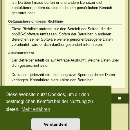
ist. Darüber hinaus dürfen er und andere Benutzer dich
kontaktieren, sofern du dies in deinem persönlichen Bereich
gestattet hast.
Geltungsbereich dieser Richtlinie
Diese Richtlinie umfasst nur den Bereich der Seiten, die die
phpBB-Software umfassen. Sofern der Betreiber in anderen
Bereichen seiner Software weitere personenbezogene Daten
verarbeitet, wird er dich darüber gesondert informieren.
Auskunftsrecht
Der Betreiber erteilt dir auf Anfrage Auskunft, welche Daten über
dich gespeichert sind.
Du kannst jederzeit die Löschung bzw. Sperrung deiner Daten
verlangen. Kontaktiere hierzu bitte den Betreiber.
Diese Website nutzt Cookies, um dir den
Sudden-Strike-Maps.de Hauptseite
Foren-Übersicht
bestmöglichen Komfort bei der Nutzung zu
bieten.
Mehr erfahren
Powered by
phpBB
® Forum Software © phpBB Limited
Deutsche Übersetzung durch
phpBB.de
Style: Green-Style-Split by Joyce&Luna
phpBB-Style-Design
Datenschutz
|
Nutzungsbedingungen
Verstanden!