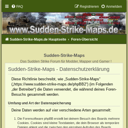
FAQ
Registrieren
Anmelden
Sudden-Strike-Maps.de Hauptseite
Foren-Übersicht
Sudden-Strike-Maps
Das Sudden Strike Forum für Modder, Mapper und Gamer !
Sudden-Strike-Maps - Datenschutzerklärung
Diese Richtlinie beschreibt, wie „Sudden-Strike-Maps“
(„https://www.sudden-strike-maps.de/phpBB2“) (im Folgenden
„der Betreiber“) die Daten verwendet, die während deines Foren-
Besuchs gesammelt werden.
Umfang und Art der Datenspeicherung
Deine Daten werden auf vier verschiedene Arten gesammelt:
Die Forensoftware phpBB erstellt bei deinem Besuch des Boards mehrere
Cookies. Cookies sind kleine Textdateien, die dein Browser als temporäre
Dateien ablegt und die zwischen den einzelnen Aufrufen des Boards