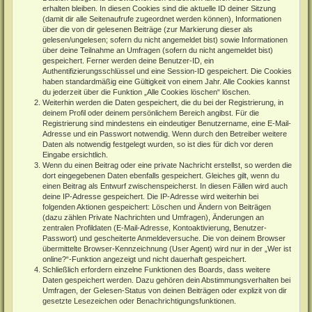
erhalten bleiben. In diesen Cookies sind die aktuelle ID deiner Sitzung
(damit dir alle Seitenaufrufe zugeordnet werden können), Informationen
über die von dir gelesenen Beiträge (zur Markierung dieser als
gelesen/ungelesen; sofern du nicht angemeldet bist) sowie Informationen
über deine Teilnahme an Umfragen (sofern du nicht angemeldet bist)
gespeichert. Ferner werden deine Benutzer-ID, ein
Authentifizierungsschlüssel und eine Session-ID gespeichert. Die Cookies
haben standardmäßig eine Gültigkeit von einem Jahr. Alle Cookies kannst
du jederzeit über die Funktion „Alle Cookies löschen“ löschen.
Weiterhin werden die Daten gespeichert, die du bei der Registrierung, in
deinem Profil oder deinem persönlichem Bereich angibst. Für die
Registrierung sind mindestens ein eindeutiger Benutzername, eine E-Mail-
Adresse und ein Passwort notwendig. Wenn durch den Betreiber weitere
Daten als notwendig festgelegt wurden, so ist dies für dich vor deren
Eingabe ersichtlich.
Wenn du einen Beitrag oder eine private Nachricht erstellst, so werden die
dort eingegebenen Daten ebenfalls gespeichert. Gleiches gilt, wenn du
einen Beitrag als Entwurf zwischenspeicherst. In diesen Fällen wird auch
deine IP-Adresse gespeichert. Die IP-Adresse wird weiterhin bei
folgenden Aktionen gespeichert: Löschen und Ändern von Beiträgen
(dazu zählen Private Nachrichten und Umfragen), Änderungen an
zentralen Profildaten (E-Mail-Adresse, Kontoaktivierung, Benutzer-
Passwort) und gescheiterte Anmeldeversuche. Die von deinem Browser
übermittelte Browser-Kennzeichnung (User Agent) wird nur in der „Wer ist
online?“-Funktion angezeigt und nicht dauerhaft gespeichert.
Schließlich erfordern einzelne Funktionen des Boards, dass weitere
Daten gespeichert werden. Dazu gehören dein Abstimmungsverhalten bei
Umfragen, der Gelesen-Status von deinen Beiträgen oder explizit von dir
gesetzte Lesezeichen oder Benachrichtigungsfunktionen.