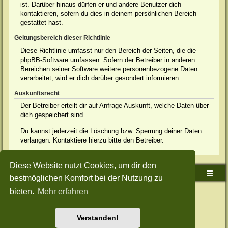
ist. Darüber hinaus dürfen er und andere Benutzer dich
kontaktieren, sofern du dies in deinem persönlichen Bereich
gestattet hast.
Geltungsbereich dieser Richtlinie
Diese Richtlinie umfasst nur den Bereich der Seiten, die die
phpBB-Software umfassen. Sofern der Betreiber in anderen
Bereichen seiner Software weitere personenbezogene Daten
verarbeitet, wird er dich darüber gesondert informieren.
Auskunftsrecht
Der Betreiber erteilt dir auf Anfrage Auskunft, welche Daten über
dich gespeichert sind.
Du kannst jederzeit die Löschung bzw. Sperrung deiner Daten
verlangen. Kontaktiere hierzu bitte den Betreiber.
Diese Website nutzt Cookies, um dir den
Sudden-Strike-Maps.de Hauptseite
Foren-Übersicht
bestmöglichen Komfort bei der Nutzung zu
bieten.
Mehr erfahren
Powered by
phpBB
® Forum Software © phpBB Limited
Deutsche Übersetzung durch
phpBB.de
Style: Green-Style-Split by Joyce&Luna
phpBB-Style-Design
Datenschutz
|
Nutzungsbedingungen
Verstanden!