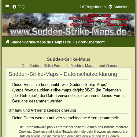
FAQ
Registrieren
Anmelden
Sudden-Strike-Maps.de Hauptseite
Foren-Übersicht
Sudden-Strike-Maps
Das Sudden Strike Forum für Modder, Mapper und Gamer !
Sudden-Strike-Maps - Datenschutzerklärung
Diese Richtlinie beschreibt, wie „Sudden-Strike-Maps“
(„https://www.sudden-strike-maps.de/phpBB2“) (im Folgenden
„der Betreiber“) die Daten verwendet, die während deines Foren-
Besuchs gesammelt werden.
Umfang und Art der Datenspeicherung
Deine Daten werden auf vier verschiedene Arten gesammelt:
Die Forensoftware phpBB erstellt bei deinem Besuch des Boards mehrere
Cookies. Cookies sind kleine Textdateien, die dein Browser als temporäre
Dateien ablegt und die zwischen den einzelnen Aufrufen des Boards