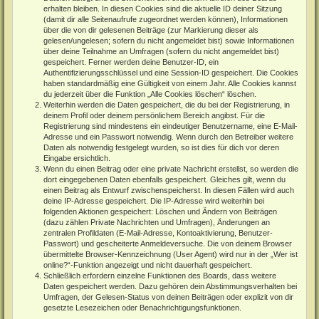
erhalten bleiben. In diesen Cookies sind die aktuelle ID deiner Sitzung
(damit dir alle Seitenaufrufe zugeordnet werden können), Informationen
über die von dir gelesenen Beiträge (zur Markierung dieser als
gelesen/ungelesen; sofern du nicht angemeldet bist) sowie Informationen
über deine Teilnahme an Umfragen (sofern du nicht angemeldet bist)
gespeichert. Ferner werden deine Benutzer-ID, ein
Authentifizierungsschlüssel und eine Session-ID gespeichert. Die Cookies
haben standardmäßig eine Gültigkeit von einem Jahr. Alle Cookies kannst
du jederzeit über die Funktion „Alle Cookies löschen“ löschen.
Weiterhin werden die Daten gespeichert, die du bei der Registrierung, in
deinem Profil oder deinem persönlichem Bereich angibst. Für die
Registrierung sind mindestens ein eindeutiger Benutzername, eine E-Mail-
Adresse und ein Passwort notwendig. Wenn durch den Betreiber weitere
Daten als notwendig festgelegt wurden, so ist dies für dich vor deren
Eingabe ersichtlich.
Wenn du einen Beitrag oder eine private Nachricht erstellst, so werden die
dort eingegebenen Daten ebenfalls gespeichert. Gleiches gilt, wenn du
einen Beitrag als Entwurf zwischenspeicherst. In diesen Fällen wird auch
deine IP-Adresse gespeichert. Die IP-Adresse wird weiterhin bei
folgenden Aktionen gespeichert: Löschen und Ändern von Beiträgen
(dazu zählen Private Nachrichten und Umfragen), Änderungen an
zentralen Profildaten (E-Mail-Adresse, Kontoaktivierung, Benutzer-
Passwort) und gescheiterte Anmeldeversuche. Die von deinem Browser
übermittelte Browser-Kennzeichnung (User Agent) wird nur in der „Wer ist
online?“-Funktion angezeigt und nicht dauerhaft gespeichert.
Schließlich erfordern einzelne Funktionen des Boards, dass weitere
Daten gespeichert werden. Dazu gehören dein Abstimmungsverhalten bei
Umfragen, der Gelesen-Status von deinen Beiträgen oder explizit von dir
gesetzte Lesezeichen oder Benachrichtigungsfunktionen.