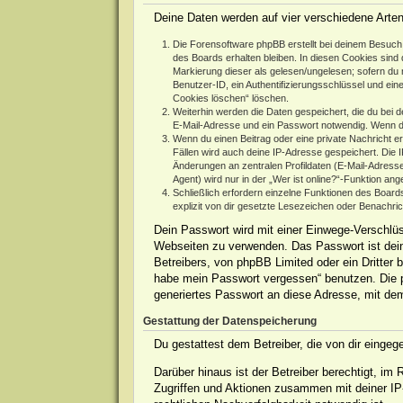
Deine Daten werden auf vier verschiedene Arte
Die Forensoftware phpBB erstellt bei deinem Besuch 
des Boards erhalten bleiben. In diesen Cookies sind d
Markierung dieser als gelesen/ungelesen; sofern du 
Benutzer-ID, ein Authentifizierungsschlüssel und ein
Cookies löschen“ löschen.
Weiterhin werden die Daten gespeichert, die du bei d
E-Mail-Adresse und ein Passwort notwendig. Wenn durc
Wenn du einen Beitrag oder eine private Nachricht er
Fällen wird auch deine IP-Adresse gespeichert. Die 
Änderungen an zentralen Profildaten (E-Mail-Adres
Agent) wird nur in der „Wer ist online?“-Funktion ang
Schließlich erfordern einzelne Funktionen des Boar
explizit von dir gesetzte Lesezeichen oder Benachri
Dein Passwort wird mit einer Einwege-Verschlüss
Webseiten zu verwenden. Das Passwort ist dein
Betreibers, von phpBB Limited oder ein Dritter
habe mein Passwort vergessen“ benutzen. Die 
generiertes Passwort an diese Adresse, mit de
Gestattung der Datenspeicherung
Du gestattest dem Betreiber, die von dir einge
Darüber hinaus ist der Betreiber berechtigt, i
Zugriffen und Aktionen zusammen mit deiner IP