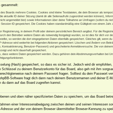
n gesammelt:
des Boards mehrere Cookies. Cookies sind kleine Textdateien, die dein Browser als temporä
ie aktuelle ID deiner Sitzung (damit dir alle Seitenaufrufe zugeordnet werden können), Infor
nicht angemeldet bist) sowie Informationen über deine Teilnahme an Umfragen (sofern du nic
e Session-ID gespeichert. Die Cookies haben standardmäßig eine Gültigkeit von einem Jahr. Al
er Registrierung, in deinem Profil oder deinem persönlichem Bereich angibst. Für die Regist
h den Betreiber weitere Daten als notwendig festgelegt wurden, so ist dies für dich vor der
stellst, so werden die dort eingegebenen Daten ebenfalls gespeichert. Gleiches gilt, wenn du
IP-Adresse wird weiterhin bei folgenden Aktionen gespeichert: Löschen und Ändern von Beit
se, Kontoaktivierung, Benutzer-Passwort) und gescheiterte Anmeldeversuche. Die von deine
ezeigt und nicht dauerhaft gespeichert.
ds, dass weitere Daten gespeichert werden. Dazu gehören dein Abstimmungsverhalten bei Um
chtigungsfunktionen.
elung (Hash) gespeichert, so dass es sicher ist. Jedoch wird dir empfohlen, 
 Schlüssel zu deinem Benutzerkonto für das Board, also geh mit ihm sorgsam
 berechtigterweise nach deinem Passwort fragen. Solltest du dein Passwort ve
phpBB-Software fragt dich dann nach deinem Benutzernamen und deiner E-Ma
m du dann auf das Board zugreifen kannst.
gebenen und oben näher spezifizierten Daten zu speichern, um das Board betr
m Rahmen einer Interessenabwägung zwischen deinen und seinen Interessen sow
-Adresse und der von deinem Browser übermittelter Browser-Kennung zu spei