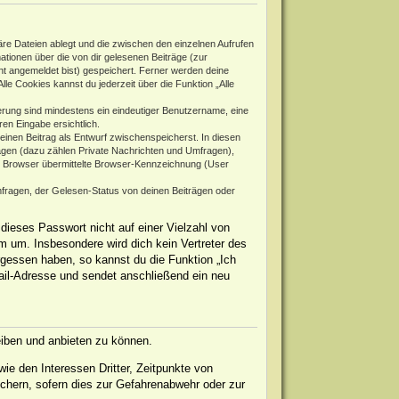
re Dateien ablegt und die zwischen den einzelnen Aufrufen
mationen über die von dir gelesenen Beiträge (zur
ht angemeldet bist) gespeichert. Ferner werden deine
le Cookies kannst du jederzeit über die Funktion „Alle
rierung sind mindestens ein eindeutiger Benutzername, eine
en Eingabe ersichtlich.
 einen Beitrag als Entwurf zwischenspeicherst. In diesen
rägen (dazu zählen Private Nachrichten und Umfragen),
m Browser übermittelte Browser-Kennzeichnung (User
fragen, der Gelesen-Status von deinen Beiträgen oder
dieses Passwort nicht auf einer Vielzahl von
 um. Insbesondere wird dich kein Vertreter des
rgessen haben, so kannst du die Funktion „Ich
il-Adresse und sendet anschließend ein neu
eiben und anbieten zu können.
ie den Interessen Dritter, Zeitpunkte von
chern, sofern dies zur Gefahrenabwehr oder zur