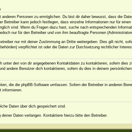
n
anderen Personen zu ermöglichen. Du bist dir daher bewusst, dass die Daten d
Der Betreiber kann jedoch festlegen, dass einzelne Informationen nur für eine
ugänglich sind. Wenn du Fragen dazu hast, suche nach entsprechenden Informat
jedoch nur für den Betreiber und von ihm beauftragte Personen (Administrator
treiber nur mit deiner Zustimmung an Dritte weitergeben. Dies gilt nicht, sof
ehörden) verpflichtet ist oder die Daten zur Durchsetzung rechtlicher Interess
h unter den von dir angegebenen Kontaktdaten zu kontaktieren, sofern dies zu
 und andere Benutzer dich kontaktieren, sofern du dies in deinem persönlichen
eiten, die die phpBB-Software umfassen. Sofern der Betreiber in anderen Ber
t informieren.
welche Daten über dich gespeichert sind.
deiner Daten verlangen. Kontaktiere hierzu bitte den Betreiber.