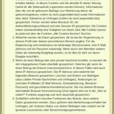
erhalten bleiben. In diesen Cookies sind die aktuelle ID deiner Sitzung
(damit dir alle Seitenaufrufe zugeordnet werden können), Informationen
über die von dir gelesenen Beiträge (zur Markierung dieser als
gelesen/ungelesen; sofern du nicht angemeldet bist) sowie Informationen
über deine Teilnahme an Umfragen (sofern du nicht angemeldet bist)
gespeichert. Ferner werden deine Benutzer-ID, ein
Authentifizierungsschlüssel und eine Session-ID gespeichert. Die Cookies
haben standardmäßig eine Gültigkeit von einem Jahr. Alle Cookies kannst
du jederzeit über die Funktion „Alle Cookies löschen“ löschen.
Weiterhin werden die Daten gespeichert, die du bei der Registrierung, in
deinem Profil oder deinem persönlichem Bereich angibst. Für die
Registrierung sind mindestens ein eindeutiger Benutzername, eine E-Mail-
Adresse und ein Passwort notwendig. Wenn durch den Betreiber weitere
Daten als notwendig festgelegt wurden, so ist dies für dich vor deren
Eingabe ersichtlich.
Wenn du einen Beitrag oder eine private Nachricht erstellst, so werden die
dort eingegebenen Daten ebenfalls gespeichert. Gleiches gilt, wenn du
einen Beitrag als Entwurf zwischenspeicherst. In diesen Fällen wird auch
deine IP-Adresse gespeichert. Die IP-Adresse wird weiterhin bei
folgenden Aktionen gespeichert: Löschen und Ändern von Beiträgen
(dazu zählen Private Nachrichten und Umfragen), Änderungen an
zentralen Profildaten (E-Mail-Adresse, Kontoaktivierung, Benutzer-
Passwort) und gescheiterte Anmeldeversuche. Die von deinem Browser
übermittelte Browser-Kennzeichnung (User Agent) wird nur in der „Wer ist
online?“-Funktion angezeigt und nicht dauerhaft gespeichert.
Schließlich erfordern einzelne Funktionen des Boards, dass weitere
Daten gespeichert werden. Dazu gehören dein Abstimmungsverhalten bei
Umfragen, der Gelesen-Status von deinen Beiträgen oder explizit von dir
gesetzte Lesezeichen oder Benachrichtigungsfunktionen.