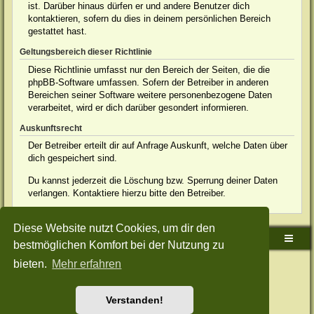
ist. Darüber hinaus dürfen er und andere Benutzer dich
kontaktieren, sofern du dies in deinem persönlichen Bereich
gestattet hast.
Geltungsbereich dieser Richtlinie
Diese Richtlinie umfasst nur den Bereich der Seiten, die die
phpBB-Software umfassen. Sofern der Betreiber in anderen
Bereichen seiner Software weitere personenbezogene Daten
verarbeitet, wird er dich darüber gesondert informieren.
Auskunftsrecht
Der Betreiber erteilt dir auf Anfrage Auskunft, welche Daten über
dich gespeichert sind.
Du kannst jederzeit die Löschung bzw. Sperrung deiner Daten
verlangen. Kontaktiere hierzu bitte den Betreiber.
Diese Website nutzt Cookies, um dir den
Sudden-Strike-Maps.de Hauptseite
Foren-Übersicht
bestmöglichen Komfort bei der Nutzung zu
bieten.
Mehr erfahren
Powered by
phpBB
® Forum Software © phpBB Limited
Deutsche Übersetzung durch
phpBB.de
Style: Green-Style-Split by Joyce&Luna
phpBB-Style-Design
Datenschutz
|
Nutzungsbedingungen
Verstanden!