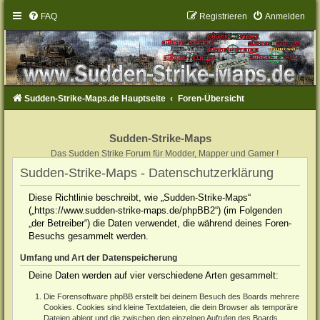
FAQ
Registrieren
Anmelden
Sudden-Strike-Maps.de Hauptseite
Foren-Übersicht
Sudden-Strike-Maps
Das Sudden Strike Forum für Modder, Mapper und Gamer !
Sudden-Strike-Maps - Datenschutzerklärung
Diese Richtlinie beschreibt, wie „Sudden-Strike-Maps“
(„https://www.sudden-strike-maps.de/phpBB2“) (im Folgenden
„der Betreiber“) die Daten verwendet, die während deines Foren-
Besuchs gesammelt werden.
Umfang und Art der Datenspeicherung
Deine Daten werden auf vier verschiedene Arten gesammelt:
Die Forensoftware phpBB erstellt bei deinem Besuch des Boards mehrere
Cookies. Cookies sind kleine Textdateien, die dein Browser als temporäre
Dateien ablegt und die zwischen den einzelnen Aufrufen des Boards