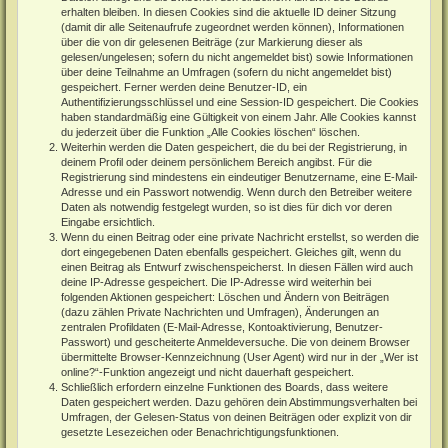
erhalten bleiben. In diesen Cookies sind die aktuelle ID deiner Sitzung
(damit dir alle Seitenaufrufe zugeordnet werden können), Informationen
über die von dir gelesenen Beiträge (zur Markierung dieser als
gelesen/ungelesen; sofern du nicht angemeldet bist) sowie Informationen
über deine Teilnahme an Umfragen (sofern du nicht angemeldet bist)
gespeichert. Ferner werden deine Benutzer-ID, ein
Authentifizierungsschlüssel und eine Session-ID gespeichert. Die Cookies
haben standardmäßig eine Gültigkeit von einem Jahr. Alle Cookies kannst
du jederzeit über die Funktion „Alle Cookies löschen“ löschen.
Weiterhin werden die Daten gespeichert, die du bei der Registrierung, in
deinem Profil oder deinem persönlichem Bereich angibst. Für die
Registrierung sind mindestens ein eindeutiger Benutzername, eine E-Mail-
Adresse und ein Passwort notwendig. Wenn durch den Betreiber weitere
Daten als notwendig festgelegt wurden, so ist dies für dich vor deren
Eingabe ersichtlich.
Wenn du einen Beitrag oder eine private Nachricht erstellst, so werden die
dort eingegebenen Daten ebenfalls gespeichert. Gleiches gilt, wenn du
einen Beitrag als Entwurf zwischenspeicherst. In diesen Fällen wird auch
deine IP-Adresse gespeichert. Die IP-Adresse wird weiterhin bei
folgenden Aktionen gespeichert: Löschen und Ändern von Beiträgen
(dazu zählen Private Nachrichten und Umfragen), Änderungen an
zentralen Profildaten (E-Mail-Adresse, Kontoaktivierung, Benutzer-
Passwort) und gescheiterte Anmeldeversuche. Die von deinem Browser
übermittelte Browser-Kennzeichnung (User Agent) wird nur in der „Wer ist
online?“-Funktion angezeigt und nicht dauerhaft gespeichert.
Schließlich erfordern einzelne Funktionen des Boards, dass weitere
Daten gespeichert werden. Dazu gehören dein Abstimmungsverhalten bei
Umfragen, der Gelesen-Status von deinen Beiträgen oder explizit von dir
gesetzte Lesezeichen oder Benachrichtigungsfunktionen.