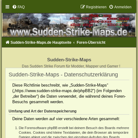
FAQ
Registrieren
Anmelden
Sudden-Strike-Maps.de Hauptseite
Foren-Übersicht
Sudden-Strike-Maps
Das Sudden Strike Forum für Modder, Mapper und Gamer !
Sudden-Strike-Maps - Datenschutzerklärung
Diese Richtlinie beschreibt, wie „Sudden-Strike-Maps“
(„https://www.sudden-strike-maps.de/phpBB2“) (im Folgenden
„der Betreiber“) die Daten verwendet, die während deines Foren-
Besuchs gesammelt werden.
Umfang und Art der Datenspeicherung
Deine Daten werden auf vier verschiedene Arten gesammelt:
Die Forensoftware phpBB erstellt bei deinem Besuch des Boards mehrere
Cookies. Cookies sind kleine Textdateien, die dein Browser als temporäre
Dateien ablegt und die zwischen den einzelnen Aufrufen des Boards