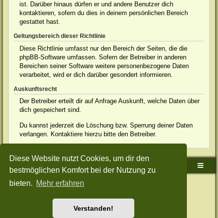
ist. Darüber hinaus dürfen er und andere Benutzer dich
kontaktieren, sofern du dies in deinem persönlichen Bereich
gestattet hast.
Geltungsbereich dieser Richtlinie
Diese Richtlinie umfasst nur den Bereich der Seiten, die die
phpBB-Software umfassen. Sofern der Betreiber in anderen
Bereichen seiner Software weitere personenbezogene Daten
verarbeitet, wird er dich darüber gesondert informieren.
Auskunftsrecht
Der Betreiber erteilt dir auf Anfrage Auskunft, welche Daten über
dich gespeichert sind.
Du kannst jederzeit die Löschung bzw. Sperrung deiner Daten
verlangen. Kontaktiere hierzu bitte den Betreiber.
Diese Website nutzt Cookies, um dir den
Sudden-Strike-Maps.de Hauptseite
Foren-Übersicht
bestmöglichen Komfort bei der Nutzung zu
bieten.
Mehr erfahren
Powered by
phpBB
® Forum Software © phpBB Limited
Deutsche Übersetzung durch
phpBB.de
Style: Green-Style-Split by Joyce&Luna
phpBB-Style-Design
Datenschutz
|
Nutzungsbedingungen
Verstanden!