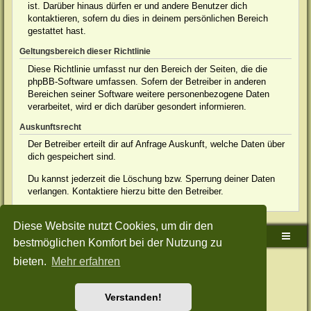
ist. Darüber hinaus dürfen er und andere Benutzer dich
kontaktieren, sofern du dies in deinem persönlichen Bereich
gestattet hast.
Geltungsbereich dieser Richtlinie
Diese Richtlinie umfasst nur den Bereich der Seiten, die die
phpBB-Software umfassen. Sofern der Betreiber in anderen
Bereichen seiner Software weitere personenbezogene Daten
verarbeitet, wird er dich darüber gesondert informieren.
Auskunftsrecht
Der Betreiber erteilt dir auf Anfrage Auskunft, welche Daten über
dich gespeichert sind.
Du kannst jederzeit die Löschung bzw. Sperrung deiner Daten
verlangen. Kontaktiere hierzu bitte den Betreiber.
Diese Website nutzt Cookies, um dir den
Sudden-Strike-Maps.de Hauptseite
Foren-Übersicht
bestmöglichen Komfort bei der Nutzung zu
bieten.
Mehr erfahren
Powered by
phpBB
® Forum Software © phpBB Limited
Deutsche Übersetzung durch
phpBB.de
Style: Green-Style-Split by Joyce&Luna
phpBB-Style-Design
Datenschutz
|
Nutzungsbedingungen
Verstanden!