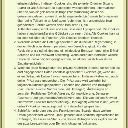
erhalten bleiben. In diesen Cookies sind die aktuelle ID deiner Sitzung
(damit dir alle Seitenaufrufe zugeordnet werden können), Informationen
über die von dir gelesenen Beiträge (zur Markierung dieser als
gelesen/ungelesen; sofern du nicht angemeldet bist) sowie Informationen
über deine Teilnahme an Umfragen (sofern du nicht angemeldet bist)
gespeichert. Ferner werden deine Benutzer-ID, ein
Authentifizierungsschlüssel und eine Session-ID gespeichert. Die Cookies
haben standardmäßig eine Gültigkeit von einem Jahr. Alle Cookies kannst
du jederzeit über die Funktion „Alle Cookies löschen“ löschen.
Weiterhin werden die Daten gespeichert, die du bei der Registrierung, in
deinem Profil oder deinem persönlichem Bereich angibst. Für die
Registrierung sind mindestens ein eindeutiger Benutzername, eine E-Mail-
Adresse und ein Passwort notwendig. Wenn durch den Betreiber weitere
Daten als notwendig festgelegt wurden, so ist dies für dich vor deren
Eingabe ersichtlich.
Wenn du einen Beitrag oder eine private Nachricht erstellst, so werden die
dort eingegebenen Daten ebenfalls gespeichert. Gleiches gilt, wenn du
einen Beitrag als Entwurf zwischenspeicherst. In diesen Fällen wird auch
deine IP-Adresse gespeichert. Die IP-Adresse wird weiterhin bei
folgenden Aktionen gespeichert: Löschen und Ändern von Beiträgen
(dazu zählen Private Nachrichten und Umfragen), Änderungen an
zentralen Profildaten (E-Mail-Adresse, Kontoaktivierung, Benutzer-
Passwort) und gescheiterte Anmeldeversuche. Die von deinem Browser
übermittelte Browser-Kennzeichnung (User Agent) wird nur in der „Wer ist
online?“-Funktion angezeigt und nicht dauerhaft gespeichert.
Schließlich erfordern einzelne Funktionen des Boards, dass weitere
Daten gespeichert werden. Dazu gehören dein Abstimmungsverhalten bei
Umfragen, der Gelesen-Status von deinen Beiträgen oder explizit von dir
gesetzte Lesezeichen oder Benachrichtigungsfunktionen.