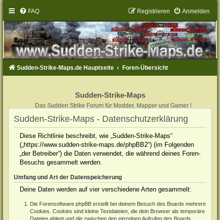
FAQ
Registrieren
Anmelden
Sudden-Strike-Maps.de Hauptseite
Foren-Übersicht
Sudden-Strike-Maps
Das Sudden Strike Forum für Modder, Mapper und Gamer !
Sudden-Strike-Maps - Datenschutzerklärung
Diese Richtlinie beschreibt, wie „Sudden-Strike-Maps“
(„https://www.sudden-strike-maps.de/phpBB2“) (im Folgenden
„der Betreiber“) die Daten verwendet, die während deines Foren-
Besuchs gesammelt werden.
Umfang und Art der Datenspeicherung
Deine Daten werden auf vier verschiedene Arten gesammelt:
Die Forensoftware phpBB erstellt bei deinem Besuch des Boards mehrere
Cookies. Cookies sind kleine Textdateien, die dein Browser als temporäre
Dateien ablegt und die zwischen den einzelnen Aufrufen des Boards