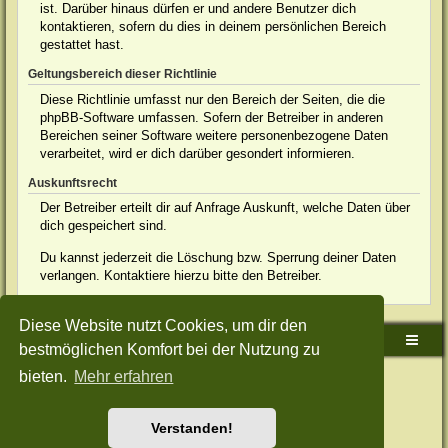
ist. Darüber hinaus dürfen er und andere Benutzer dich
kontaktieren, sofern du dies in deinem persönlichen Bereich
gestattet hast.
Geltungsbereich dieser Richtlinie
Diese Richtlinie umfasst nur den Bereich der Seiten, die die
phpBB-Software umfassen. Sofern der Betreiber in anderen
Bereichen seiner Software weitere personenbezogene Daten
verarbeitet, wird er dich darüber gesondert informieren.
Auskunftsrecht
Der Betreiber erteilt dir auf Anfrage Auskunft, welche Daten über
dich gespeichert sind.
Du kannst jederzeit die Löschung bzw. Sperrung deiner Daten
verlangen. Kontaktiere hierzu bitte den Betreiber.
Diese Website nutzt Cookies, um dir den
Sudden-Strike-Maps.de Hauptseite
Foren-Übersicht
bestmöglichen Komfort bei der Nutzung zu
bieten.
Mehr erfahren
Powered by
phpBB
® Forum Software © phpBB Limited
Deutsche Übersetzung durch
phpBB.de
Style: Green-Style-Split by Joyce&Luna
phpBB-Style-Design
Datenschutz
|
Nutzungsbedingungen
Verstanden!