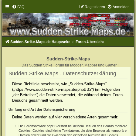
FAQ
Registrieren
Anmelden
Sudden-Strike-Maps.de Hauptseite
Foren-Übersicht
Sudden-Strike-Maps
Das Sudden Strike Forum für Modder, Mapper und Gamer !
Sudden-Strike-Maps - Datenschutzerklärung
Diese Richtlinie beschreibt, wie „Sudden-Strike-Maps“
(„https://www.sudden-strike-maps.de/phpBB2“) (im Folgenden
„der Betreiber“) die Daten verwendet, die während deines Foren-
Besuchs gesammelt werden.
Umfang und Art der Datenspeicherung
Deine Daten werden auf vier verschiedene Arten gesammelt:
Die Forensoftware phpBB erstellt bei deinem Besuch des Boards mehrere
Cookies. Cookies sind kleine Textdateien, die dein Browser als temporäre
Dateien ablegt und die zwischen den einzelnen Aufrufen des Boards