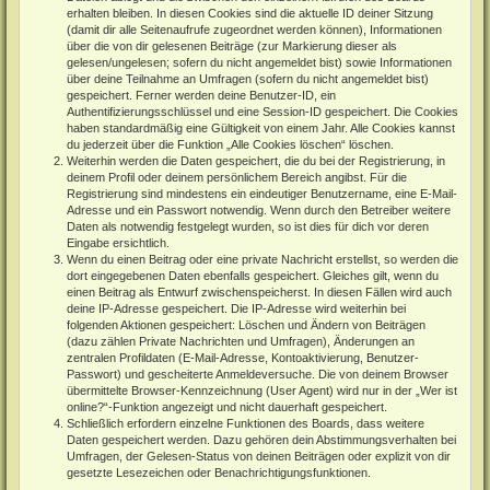
erhalten bleiben. In diesen Cookies sind die aktuelle ID deiner Sitzung
(damit dir alle Seitenaufrufe zugeordnet werden können), Informationen
über die von dir gelesenen Beiträge (zur Markierung dieser als
gelesen/ungelesen; sofern du nicht angemeldet bist) sowie Informationen
über deine Teilnahme an Umfragen (sofern du nicht angemeldet bist)
gespeichert. Ferner werden deine Benutzer-ID, ein
Authentifizierungsschlüssel und eine Session-ID gespeichert. Die Cookies
haben standardmäßig eine Gültigkeit von einem Jahr. Alle Cookies kannst
du jederzeit über die Funktion „Alle Cookies löschen“ löschen.
Weiterhin werden die Daten gespeichert, die du bei der Registrierung, in
deinem Profil oder deinem persönlichem Bereich angibst. Für die
Registrierung sind mindestens ein eindeutiger Benutzername, eine E-Mail-
Adresse und ein Passwort notwendig. Wenn durch den Betreiber weitere
Daten als notwendig festgelegt wurden, so ist dies für dich vor deren
Eingabe ersichtlich.
Wenn du einen Beitrag oder eine private Nachricht erstellst, so werden die
dort eingegebenen Daten ebenfalls gespeichert. Gleiches gilt, wenn du
einen Beitrag als Entwurf zwischenspeicherst. In diesen Fällen wird auch
deine IP-Adresse gespeichert. Die IP-Adresse wird weiterhin bei
folgenden Aktionen gespeichert: Löschen und Ändern von Beiträgen
(dazu zählen Private Nachrichten und Umfragen), Änderungen an
zentralen Profildaten (E-Mail-Adresse, Kontoaktivierung, Benutzer-
Passwort) und gescheiterte Anmeldeversuche. Die von deinem Browser
übermittelte Browser-Kennzeichnung (User Agent) wird nur in der „Wer ist
online?“-Funktion angezeigt und nicht dauerhaft gespeichert.
Schließlich erfordern einzelne Funktionen des Boards, dass weitere
Daten gespeichert werden. Dazu gehören dein Abstimmungsverhalten bei
Umfragen, der Gelesen-Status von deinen Beiträgen oder explizit von dir
gesetzte Lesezeichen oder Benachrichtigungsfunktionen.