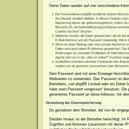
Deine Daten werden auf vier verschiedene Arte
Die Forensoftware phpBB erstellt bei deinem Besuch 
des Boards erhalten bleiben. In diesen Cookies sind d
Markierung dieser als gelesen/ungelesen; sofern du 
Benutzer-ID, ein Authentifizierungsschlüssel und ein
Cookies löschen“ löschen.
Weiterhin werden die Daten gespeichert, die du bei d
E-Mail-Adresse und ein Passwort notwendig. Wenn durc
Wenn du einen Beitrag oder eine private Nachricht er
Fällen wird auch deine IP-Adresse gespeichert. Die 
Änderungen an zentralen Profildaten (E-Mail-Adres
Agent) wird nur in der „Wer ist online?“-Funktion ang
Schließlich erfordern einzelne Funktionen des Boar
explizit von dir gesetzte Lesezeichen oder Benachri
Dein Passwort wird mit einer Einwege-Verschlüss
Webseiten zu verwenden. Das Passwort ist dein
Betreibers, von phpBB Limited oder ein Dritter
habe mein Passwort vergessen“ benutzen. Die 
generiertes Passwort an diese Adresse, mit de
Gestattung der Datenspeicherung
Du gestattest dem Betreiber, die von dir einge
Darüber hinaus ist der Betreiber berechtigt, i
Zugriffen und Aktionen zusammen mit deiner IP