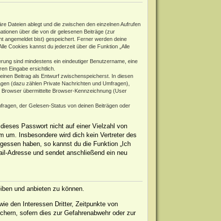
re Dateien ablegt und die zwischen den einzelnen Aufrufen
mationen über die von dir gelesenen Beiträge (zur
ht angemeldet bist) gespeichert. Ferner werden deine
le Cookies kannst du jederzeit über die Funktion „Alle
rierung sind mindestens ein eindeutiger Benutzername, eine
en Eingabe ersichtlich.
 einen Beitrag als Entwurf zwischenspeicherst. In diesen
rägen (dazu zählen Private Nachrichten und Umfragen),
m Browser übermittelte Browser-Kennzeichnung (User
fragen, der Gelesen-Status von deinen Beiträgen oder
dieses Passwort nicht auf einer Vielzahl von
 um. Insbesondere wird dich kein Vertreter des
rgessen haben, so kannst du die Funktion „Ich
il-Adresse und sendet anschließend ein neu
eiben und anbieten zu können.
ie den Interessen Dritter, Zeitpunkte von
chern, sofern dies zur Gefahrenabwehr oder zur