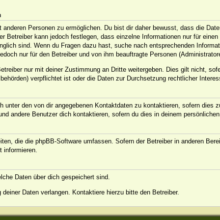
n
anderen Personen zu ermöglichen. Du bist dir daher bewusst, dass die Daten d
Der Betreiber kann jedoch festlegen, dass einzelne Informationen nur für eine
ugänglich sind. Wenn du Fragen dazu hast, suche nach entsprechenden Informat
jedoch nur für den Betreiber und von ihm beauftragte Personen (Administrator
treiber nur mit deiner Zustimmung an Dritte weitergeben. Dies gilt nicht, sof
ehörden) verpflichtet ist oder die Daten zur Durchsetzung rechtlicher Interess
h unter den von dir angegebenen Kontaktdaten zu kontaktieren, sofern dies zu
 und andere Benutzer dich kontaktieren, sofern du dies in deinem persönlichen
eiten, die die phpBB-Software umfassen. Sofern der Betreiber in anderen Ber
t informieren.
welche Daten über dich gespeichert sind.
deiner Daten verlangen. Kontaktiere hierzu bitte den Betreiber.