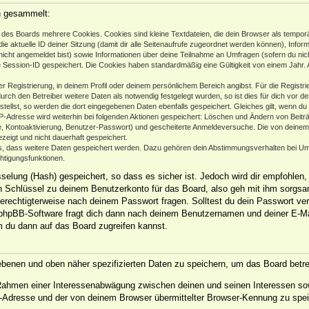
n gesammelt:
des Boards mehrere Cookies. Cookies sind kleine Textdateien, die dein Browser als temporä
ie aktuelle ID deiner Sitzung (damit dir alle Seitenaufrufe zugeordnet werden können), Infor
nicht angemeldet bist) sowie Informationen über deine Teilnahme an Umfragen (sofern du nic
e Session-ID gespeichert. Die Cookies haben standardmäßig eine Gültigkeit von einem Jahr. Al
er Registrierung, in deinem Profil oder deinem persönlichem Bereich angibst. Für die Regist
h den Betreiber weitere Daten als notwendig festgelegt wurden, so ist dies für dich vor der
stellst, so werden die dort eingegebenen Daten ebenfalls gespeichert. Gleiches gilt, wenn du
IP-Adresse wird weiterhin bei folgenden Aktionen gespeichert: Löschen und Ändern von Beit
se, Kontoaktivierung, Benutzer-Passwort) und gescheiterte Anmeldeversuche. Die von deine
ezeigt und nicht dauerhaft gespeichert.
ds, dass weitere Daten gespeichert werden. Dazu gehören dein Abstimmungsverhalten bei Um
chtigungsfunktionen.
elung (Hash) gespeichert, so dass es sicher ist. Jedoch wird dir empfohlen, 
 Schlüssel zu deinem Benutzerkonto für das Board, also geh mit ihm sorgsam
 berechtigterweise nach deinem Passwort fragen. Solltest du dein Passwort ve
phpBB-Software fragt dich dann nach deinem Benutzernamen und deiner E-Ma
m du dann auf das Board zugreifen kannst.
gebenen und oben näher spezifizierten Daten zu speichern, um das Board betr
m Rahmen einer Interessenabwägung zwischen deinen und seinen Interessen sow
-Adresse und der von deinem Browser übermittelter Browser-Kennung zu spei