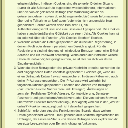
erhalten bleiben. In diesen Cookies sind die aktuelle ID deiner Sitzung
(damit dir alle Seitenaufrufe zugeordnet werden können), Informationen
über die von dir gelesenen Beiträge (zur Markierung dieser als
gelesen/ungelesen; sofern du nicht angemeldet bist) sowie Informationen
über deine Teilnahme an Umfragen (sofern du nicht angemeldet bist)
gespeichert. Ferner werden deine Benutzer-ID, ein
Authentifizierungsschlüssel und eine Session-ID gespeichert. Die Cookies
haben standardmäßig eine Gültigkeit von einem Jahr. Alle Cookies kannst
du jederzeit über die Funktion „Alle Cookies löschen“ löschen.
Weiterhin werden die Daten gespeichert, die du bei der Registrierung, in
deinem Profil oder deinem persönlichem Bereich angibst. Für die
Registrierung sind mindestens ein eindeutiger Benutzername, eine E-Mail-
Adresse und ein Passwort notwendig. Wenn durch den Betreiber weitere
Daten als notwendig festgelegt wurden, so ist dies für dich vor deren
Eingabe ersichtlich.
Wenn du einen Beitrag oder eine private Nachricht erstellst, so werden die
dort eingegebenen Daten ebenfalls gespeichert. Gleiches gilt, wenn du
einen Beitrag als Entwurf zwischenspeicherst. In diesen Fällen wird auch
deine IP-Adresse gespeichert. Die IP-Adresse wird weiterhin bei
folgenden Aktionen gespeichert: Löschen und Ändern von Beiträgen
(dazu zählen Private Nachrichten und Umfragen), Änderungen an
zentralen Profildaten (E-Mail-Adresse, Kontoaktivierung, Benutzer-
Passwort) und gescheiterte Anmeldeversuche. Die von deinem Browser
übermittelte Browser-Kennzeichnung (User Agent) wird nur in der „Wer ist
online?“-Funktion angezeigt und nicht dauerhaft gespeichert.
Schließlich erfordern einzelne Funktionen des Boards, dass weitere
Daten gespeichert werden. Dazu gehören dein Abstimmungsverhalten bei
Umfragen, der Gelesen-Status von deinen Beiträgen oder explizit von dir
gesetzte Lesezeichen oder Benachrichtigungsfunktionen.