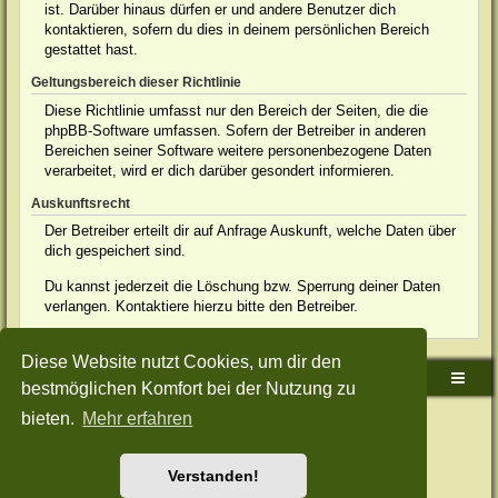
ist. Darüber hinaus dürfen er und andere Benutzer dich
kontaktieren, sofern du dies in deinem persönlichen Bereich
gestattet hast.
Geltungsbereich dieser Richtlinie
Diese Richtlinie umfasst nur den Bereich der Seiten, die die
phpBB-Software umfassen. Sofern der Betreiber in anderen
Bereichen seiner Software weitere personenbezogene Daten
verarbeitet, wird er dich darüber gesondert informieren.
Auskunftsrecht
Der Betreiber erteilt dir auf Anfrage Auskunft, welche Daten über
dich gespeichert sind.
Du kannst jederzeit die Löschung bzw. Sperrung deiner Daten
verlangen. Kontaktiere hierzu bitte den Betreiber.
Diese Website nutzt Cookies, um dir den
Sudden-Strike-Maps.de Hauptseite
Foren-Übersicht
bestmöglichen Komfort bei der Nutzung zu
bieten.
Mehr erfahren
Powered by
phpBB
® Forum Software © phpBB Limited
Deutsche Übersetzung durch
phpBB.de
Style: Green-Style-Split by Joyce&Luna
phpBB-Style-Design
Datenschutz
|
Nutzungsbedingungen
Verstanden!