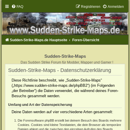
FAQ
Registrieren
Anmelden
Sudden-Strike-Maps.de Hauptseite
Foren-Übersicht
Sudden-Strike-Maps
Das Sudden Strike Forum für Modder, Mapper und Gamer !
Sudden-Strike-Maps - Datenschutzerklärung
Diese Richtlinie beschreibt, wie „Sudden-Strike-Maps“
(„https://www.sudden-strike-maps.de/phpBB2“) (im Folgenden
„der Betreiber“) die Daten verwendet, die während deines Foren-
Besuchs gesammelt werden.
Umfang und Art der Datenspeicherung
Deine Daten werden auf vier verschiedene Arten gesammelt:
Die Forensoftware phpBB erstellt bei deinem Besuch des Boards mehrere
Cookies. Cookies sind kleine Textdateien, die dein Browser als temporäre
Dateien ablegt und die zwischen den einzelnen Aufrufen des Boards