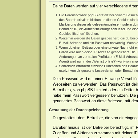
Deine Daten werden auf vier verschiedene Arte
Die Forensoftware phpBB erstellt bei deinem Besuch 
des Boards erhalten bleiben. In diesen Cookies sind d
Markierung dieser als gelesen/ungelesen; sofern du 
Benutzer-ID, ein Authentifizierungsschlüssel und ein
Cookies löschen“ löschen.
Weiterhin werden die Daten gespeichert, die du bei d
E-Mail-Adresse und ein Passwort notwendig. Wenn durc
Wenn du einen Beitrag oder eine private Nachricht er
Fällen wird auch deine IP-Adresse gespeichert. Die 
Änderungen an zentralen Profildaten (E-Mail-Adres
Agent) wird nur in der „Wer ist online?“-Funktion ang
Schließlich erfordern einzelne Funktionen des Boar
explizit von dir gesetzte Lesezeichen oder Benachri
Dein Passwort wird mit einer Einwege-Verschlüss
Webseiten zu verwenden. Das Passwort ist dein
Betreibers, von phpBB Limited oder ein Dritter
habe mein Passwort vergessen“ benutzen. Die 
generiertes Passwort an diese Adresse, mit de
Gestattung der Datenspeicherung
Du gestattest dem Betreiber, die von dir einge
Darüber hinaus ist der Betreiber berechtigt, i
Zugriffen und Aktionen zusammen mit deiner IP