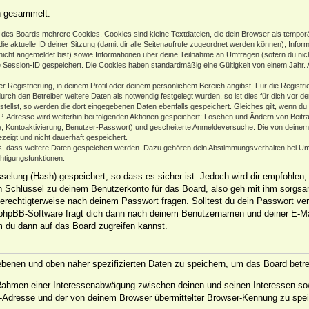
n gesammelt:
des Boards mehrere Cookies. Cookies sind kleine Textdateien, die dein Browser als temporä
ie aktuelle ID deiner Sitzung (damit dir alle Seitenaufrufe zugeordnet werden können), Infor
nicht angemeldet bist) sowie Informationen über deine Teilnahme an Umfragen (sofern du nic
e Session-ID gespeichert. Die Cookies haben standardmäßig eine Gültigkeit von einem Jahr. Al
er Registrierung, in deinem Profil oder deinem persönlichem Bereich angibst. Für die Regist
h den Betreiber weitere Daten als notwendig festgelegt wurden, so ist dies für dich vor der
stellst, so werden die dort eingegebenen Daten ebenfalls gespeichert. Gleiches gilt, wenn du
IP-Adresse wird weiterhin bei folgenden Aktionen gespeichert: Löschen und Ändern von Beit
se, Kontoaktivierung, Benutzer-Passwort) und gescheiterte Anmeldeversuche. Die von deine
ezeigt und nicht dauerhaft gespeichert.
ds, dass weitere Daten gespeichert werden. Dazu gehören dein Abstimmungsverhalten bei Um
chtigungsfunktionen.
elung (Hash) gespeichert, so dass es sicher ist. Jedoch wird dir empfohlen, 
 Schlüssel zu deinem Benutzerkonto für das Board, also geh mit ihm sorgsam
 berechtigterweise nach deinem Passwort fragen. Solltest du dein Passwort ve
phpBB-Software fragt dich dann nach deinem Benutzernamen und deiner E-Ma
m du dann auf das Board zugreifen kannst.
gebenen und oben näher spezifizierten Daten zu speichern, um das Board betr
m Rahmen einer Interessenabwägung zwischen deinen und seinen Interessen sow
-Adresse und der von deinem Browser übermittelter Browser-Kennung zu spei