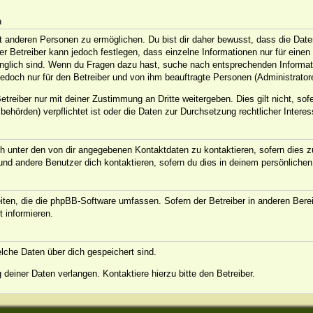
n
anderen Personen zu ermöglichen. Du bist dir daher bewusst, dass die Daten d
Der Betreiber kann jedoch festlegen, dass einzelne Informationen nur für eine
ugänglich sind. Wenn du Fragen dazu hast, suche nach entsprechenden Informat
jedoch nur für den Betreiber und von ihm beauftragte Personen (Administrator
treiber nur mit deiner Zustimmung an Dritte weitergeben. Dies gilt nicht, sof
ehörden) verpflichtet ist oder die Daten zur Durchsetzung rechtlicher Interess
h unter den von dir angegebenen Kontaktdaten zu kontaktieren, sofern dies zu
 und andere Benutzer dich kontaktieren, sofern du dies in deinem persönlichen
eiten, die die phpBB-Software umfassen. Sofern der Betreiber in anderen Ber
t informieren.
welche Daten über dich gespeichert sind.
deiner Daten verlangen. Kontaktiere hierzu bitte den Betreiber.