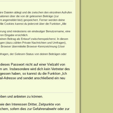
re Dateien ablegt und die zwischen den einzelnen Aufrufen
mationen über die von dir gelesenen Beiträge (zur
ht angemeldet bist) gespeichert. Ferner werden deine
le Cookies kannst du jederzeit über die Funktion „Alle
rierung sind mindestens ein eindeutiger Benutzername, eine
en Eingabe ersichtlich.
 einen Beitrag als Entwurf zwischenspeicherst. In diesen
rägen (dazu zählen Private Nachrichten und Umfragen),
m Browser übermittelte Browser-Kennzeichnung (User
fragen, der Gelesen-Status von deinen Beiträgen oder
dieses Passwort nicht auf einer Vielzahl von
 um. Insbesondere wird dich kein Vertreter des
rgessen haben, so kannst du die Funktion „Ich
il-Adresse und sendet anschließend ein neu
eiben und anbieten zu können.
ie den Interessen Dritter, Zeitpunkte von
chern, sofern dies zur Gefahrenabwehr oder zur