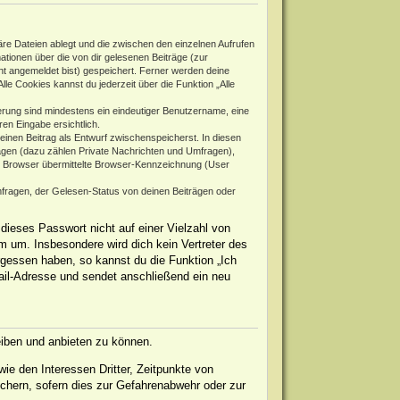
re Dateien ablegt und die zwischen den einzelnen Aufrufen
mationen über die von dir gelesenen Beiträge (zur
ht angemeldet bist) gespeichert. Ferner werden deine
le Cookies kannst du jederzeit über die Funktion „Alle
rierung sind mindestens ein eindeutiger Benutzername, eine
en Eingabe ersichtlich.
 einen Beitrag als Entwurf zwischenspeicherst. In diesen
rägen (dazu zählen Private Nachrichten und Umfragen),
m Browser übermittelte Browser-Kennzeichnung (User
fragen, der Gelesen-Status von deinen Beiträgen oder
dieses Passwort nicht auf einer Vielzahl von
 um. Insbesondere wird dich kein Vertreter des
rgessen haben, so kannst du die Funktion „Ich
il-Adresse und sendet anschließend ein neu
eiben und anbieten zu können.
ie den Interessen Dritter, Zeitpunkte von
chern, sofern dies zur Gefahrenabwehr oder zur