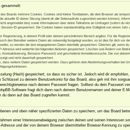
n gesammelt:
des Boards mehrere Cookies. Cookies sind kleine Textdateien, die dein Browser als temporä
ie aktuelle ID deiner Sitzung (damit dir alle Seitenaufrufe zugeordnet werden können), Infor
nicht angemeldet bist) sowie Informationen über deine Teilnahme an Umfragen (sofern du nic
e Session-ID gespeichert. Die Cookies haben standardmäßig eine Gültigkeit von einem Jahr. Al
er Registrierung, in deinem Profil oder deinem persönlichem Bereich angibst. Für die Regist
h den Betreiber weitere Daten als notwendig festgelegt wurden, so ist dies für dich vor der
stellst, so werden die dort eingegebenen Daten ebenfalls gespeichert. Gleiches gilt, wenn du
IP-Adresse wird weiterhin bei folgenden Aktionen gespeichert: Löschen und Ändern von Beit
se, Kontoaktivierung, Benutzer-Passwort) und gescheiterte Anmeldeversuche. Die von deine
ezeigt und nicht dauerhaft gespeichert.
ds, dass weitere Daten gespeichert werden. Dazu gehören dein Abstimmungsverhalten bei Um
chtigungsfunktionen.
elung (Hash) gespeichert, so dass es sicher ist. Jedoch wird dir empfohlen, 
 Schlüssel zu deinem Benutzerkonto für das Board, also geh mit ihm sorgsam
 berechtigterweise nach deinem Passwort fragen. Solltest du dein Passwort ve
phpBB-Software fragt dich dann nach deinem Benutzernamen und deiner E-Ma
m du dann auf das Board zugreifen kannst.
gebenen und oben näher spezifizierten Daten zu speichern, um das Board betr
m Rahmen einer Interessenabwägung zwischen deinen und seinen Interessen sow
-Adresse und der von deinem Browser übermittelter Browser-Kennung zu spei