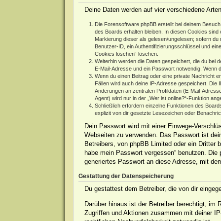
Deine Daten werden auf vier verschiedene Arte
Die Forensoftware phpBB erstellt bei deinem Besuch 
des Boards erhalten bleiben. In diesen Cookies sind d
Markierung dieser als gelesen/ungelesen; sofern du 
Benutzer-ID, ein Authentifizierungsschlüssel und ein
Cookies löschen“ löschen.
Weiterhin werden die Daten gespeichert, die du bei d
E-Mail-Adresse und ein Passwort notwendig. Wenn durc
Wenn du einen Beitrag oder eine private Nachricht er
Fällen wird auch deine IP-Adresse gespeichert. Die 
Änderungen an zentralen Profildaten (E-Mail-Adres
Agent) wird nur in der „Wer ist online?“-Funktion ang
Schließlich erfordern einzelne Funktionen des Boar
explizit von dir gesetzte Lesezeichen oder Benachri
Dein Passwort wird mit einer Einwege-Verschlüss
Webseiten zu verwenden. Das Passwort ist dein
Betreibers, von phpBB Limited oder ein Dritter
habe mein Passwort vergessen“ benutzen. Die 
generiertes Passwort an diese Adresse, mit de
Gestattung der Datenspeicherung
Du gestattest dem Betreiber, die von dir einge
Darüber hinaus ist der Betreiber berechtigt, i
Zugriffen und Aktionen zusammen mit deiner IP