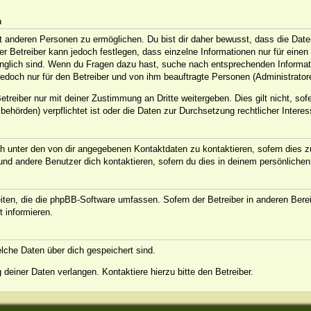
n
anderen Personen zu ermöglichen. Du bist dir daher bewusst, dass die Daten d
Der Betreiber kann jedoch festlegen, dass einzelne Informationen nur für eine
ugänglich sind. Wenn du Fragen dazu hast, suche nach entsprechenden Informat
jedoch nur für den Betreiber und von ihm beauftragte Personen (Administrator
treiber nur mit deiner Zustimmung an Dritte weitergeben. Dies gilt nicht, sof
ehörden) verpflichtet ist oder die Daten zur Durchsetzung rechtlicher Interess
h unter den von dir angegebenen Kontaktdaten zu kontaktieren, sofern dies zu
 und andere Benutzer dich kontaktieren, sofern du dies in deinem persönlichen
eiten, die die phpBB-Software umfassen. Sofern der Betreiber in anderen Ber
t informieren.
welche Daten über dich gespeichert sind.
deiner Daten verlangen. Kontaktiere hierzu bitte den Betreiber.