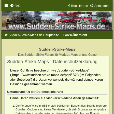
FAQ
Registrieren
Anmelden
Sudden-Strike-Maps.de Hauptseite
Foren-Übersicht
Sudden-Strike-Maps
Das Sudden Strike Forum für Modder, Mapper und Gamer !
Sudden-Strike-Maps - Datenschutzerklärung
Diese Richtlinie beschreibt, wie „Sudden-Strike-Maps“
(„https://www.sudden-strike-maps.de/phpBB2“) (im Folgenden
„der Betreiber“) die Daten verwendet, die während deines Foren-
Besuchs gesammelt werden.
Umfang und Art der Datenspeicherung
Deine Daten werden auf vier verschiedene Arten gesammelt:
Die Forensoftware phpBB erstellt bei deinem Besuch des Boards mehrere
Cookies. Cookies sind kleine Textdateien, die dein Browser als temporäre
Dateien ablegt und die zwischen den einzelnen Aufrufen des Boards