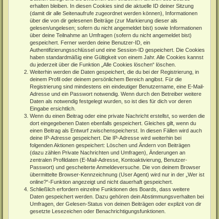
erhalten bleiben. In diesen Cookies sind die aktuelle ID deiner Sitzung
(damit dir alle Seitenaufrufe zugeordnet werden können), Informationen
über die von dir gelesenen Beiträge (zur Markierung dieser als
gelesen/ungelesen; sofern du nicht angemeldet bist) sowie Informationen
über deine Teilnahme an Umfragen (sofern du nicht angemeldet bist)
gespeichert. Ferner werden deine Benutzer-ID, ein
Authentifizierungsschlüssel und eine Session-ID gespeichert. Die Cookies
haben standardmäßig eine Gültigkeit von einem Jahr. Alle Cookies kannst
du jederzeit über die Funktion „Alle Cookies löschen“ löschen.
Weiterhin werden die Daten gespeichert, die du bei der Registrierung, in
deinem Profil oder deinem persönlichem Bereich angibst. Für die
Registrierung sind mindestens ein eindeutiger Benutzername, eine E-Mail-
Adresse und ein Passwort notwendig. Wenn durch den Betreiber weitere
Daten als notwendig festgelegt wurden, so ist dies für dich vor deren
Eingabe ersichtlich.
Wenn du einen Beitrag oder eine private Nachricht erstellst, so werden die
dort eingegebenen Daten ebenfalls gespeichert. Gleiches gilt, wenn du
einen Beitrag als Entwurf zwischenspeicherst. In diesen Fällen wird auch
deine IP-Adresse gespeichert. Die IP-Adresse wird weiterhin bei
folgenden Aktionen gespeichert: Löschen und Ändern von Beiträgen
(dazu zählen Private Nachrichten und Umfragen), Änderungen an
zentralen Profildaten (E-Mail-Adresse, Kontoaktivierung, Benutzer-
Passwort) und gescheiterte Anmeldeversuche. Die von deinem Browser
übermittelte Browser-Kennzeichnung (User Agent) wird nur in der „Wer ist
online?“-Funktion angezeigt und nicht dauerhaft gespeichert.
Schließlich erfordern einzelne Funktionen des Boards, dass weitere
Daten gespeichert werden. Dazu gehören dein Abstimmungsverhalten bei
Umfragen, der Gelesen-Status von deinen Beiträgen oder explizit von dir
gesetzte Lesezeichen oder Benachrichtigungsfunktionen.