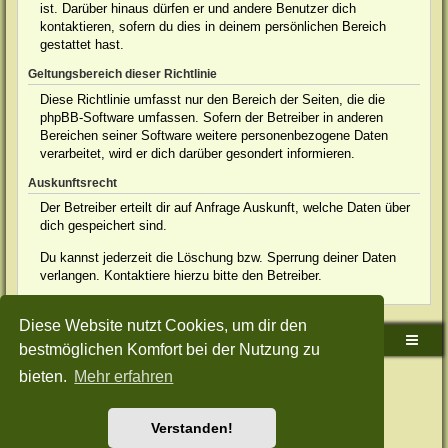
ist. Darüber hinaus dürfen er und andere Benutzer dich
kontaktieren, sofern du dies in deinem persönlichen Bereich
gestattet hast.
Geltungsbereich dieser Richtlinie
Diese Richtlinie umfasst nur den Bereich der Seiten, die die
phpBB-Software umfassen. Sofern der Betreiber in anderen
Bereichen seiner Software weitere personenbezogene Daten
verarbeitet, wird er dich darüber gesondert informieren.
Auskunftsrecht
Der Betreiber erteilt dir auf Anfrage Auskunft, welche Daten über
dich gespeichert sind.
Du kannst jederzeit die Löschung bzw. Sperrung deiner Daten
verlangen. Kontaktiere hierzu bitte den Betreiber.
Diese Website nutzt Cookies, um dir den
Sudden-Strike-Maps.de Hauptseite
Foren-Übersicht
bestmöglichen Komfort bei der Nutzung zu
bieten.
Mehr erfahren
Powered by
phpBB
® Forum Software © phpBB Limited
Deutsche Übersetzung durch
phpBB.de
Style: Green-Style-Split by Joyce&Luna
phpBB-Style-Design
Datenschutz
|
Nutzungsbedingungen
Verstanden!