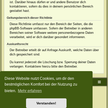
ist. Darüber hinaus dürfen er und andere Benutzer dich
kontaktieren, sofern du dies in deinem persönlichen Bereich
gestattet hast.
Geltungsbereich dieser Richtlinie
Diese Richtlinie umfasst nur den Bereich der Seiten, die die
phpBB-Software umfassen. Sofern der Betreiber in anderen
Bereichen seiner Software weitere personenbezogene Daten
verarbeitet, wird er dich darüber gesondert informieren.
Auskunftsrecht
Der Betreiber erteilt dir auf Anfrage Auskunft, welche Daten über
dich gespeichert sind.
Du kannst jederzeit die Löschung bzw. Sperrung deiner Daten
verlangen. Kontaktiere hierzu bitte den Betreiber.
Diese Website nutzt Cookies, um dir den
Sudden-Strike-Maps.de Hauptseite
Foren-Übersicht
bestmöglichen Komfort bei der Nutzung zu
bieten.
Mehr erfahren
Powered by
phpBB
® Forum Software © phpBB Limited
Deutsche Übersetzung durch
phpBB.de
Style: Green-Style-Split by Joyce&Luna
phpBB-Style-Design
Datenschutz
|
Nutzungsbedingungen
Verstanden!