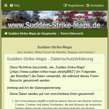
FAQ
Registrieren
Anmelden
Sudden-Strike-Maps.de Hauptseite
Foren-Übersicht
Sudden-Strike-Maps
Das Sudden Strike Forum für Modder, Mapper und Gamer !
Sudden-Strike-Maps - Datenschutzerklärung
Diese Richtlinie beschreibt, wie „Sudden-Strike-Maps“
(„https://www.sudden-strike-maps.de/phpBB2“) (im Folgenden
„der Betreiber“) die Daten verwendet, die während deines Foren-
Besuchs gesammelt werden.
Umfang und Art der Datenspeicherung
Deine Daten werden auf vier verschiedene Arten gesammelt:
Die Forensoftware phpBB erstellt bei deinem Besuch des Boards mehrere
Cookies. Cookies sind kleine Textdateien, die dein Browser als temporäre
Dateien ablegt und die zwischen den einzelnen Aufrufen des Boards