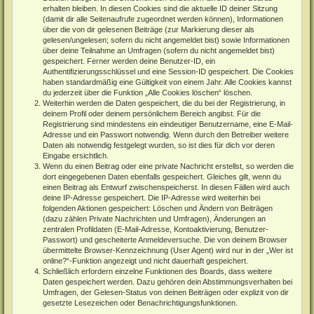
erhalten bleiben. In diesen Cookies sind die aktuelle ID deiner Sitzung
(damit dir alle Seitenaufrufe zugeordnet werden können), Informationen
über die von dir gelesenen Beiträge (zur Markierung dieser als
gelesen/ungelesen; sofern du nicht angemeldet bist) sowie Informationen
über deine Teilnahme an Umfragen (sofern du nicht angemeldet bist)
gespeichert. Ferner werden deine Benutzer-ID, ein
Authentifizierungsschlüssel und eine Session-ID gespeichert. Die Cookies
haben standardmäßig eine Gültigkeit von einem Jahr. Alle Cookies kannst
du jederzeit über die Funktion „Alle Cookies löschen“ löschen.
Weiterhin werden die Daten gespeichert, die du bei der Registrierung, in
deinem Profil oder deinem persönlichem Bereich angibst. Für die
Registrierung sind mindestens ein eindeutiger Benutzername, eine E-Mail-
Adresse und ein Passwort notwendig. Wenn durch den Betreiber weitere
Daten als notwendig festgelegt wurden, so ist dies für dich vor deren
Eingabe ersichtlich.
Wenn du einen Beitrag oder eine private Nachricht erstellst, so werden die
dort eingegebenen Daten ebenfalls gespeichert. Gleiches gilt, wenn du
einen Beitrag als Entwurf zwischenspeicherst. In diesen Fällen wird auch
deine IP-Adresse gespeichert. Die IP-Adresse wird weiterhin bei
folgenden Aktionen gespeichert: Löschen und Ändern von Beiträgen
(dazu zählen Private Nachrichten und Umfragen), Änderungen an
zentralen Profildaten (E-Mail-Adresse, Kontoaktivierung, Benutzer-
Passwort) und gescheiterte Anmeldeversuche. Die von deinem Browser
übermittelte Browser-Kennzeichnung (User Agent) wird nur in der „Wer ist
online?“-Funktion angezeigt und nicht dauerhaft gespeichert.
Schließlich erfordern einzelne Funktionen des Boards, dass weitere
Daten gespeichert werden. Dazu gehören dein Abstimmungsverhalten bei
Umfragen, der Gelesen-Status von deinen Beiträgen oder explizit von dir
gesetzte Lesezeichen oder Benachrichtigungsfunktionen.