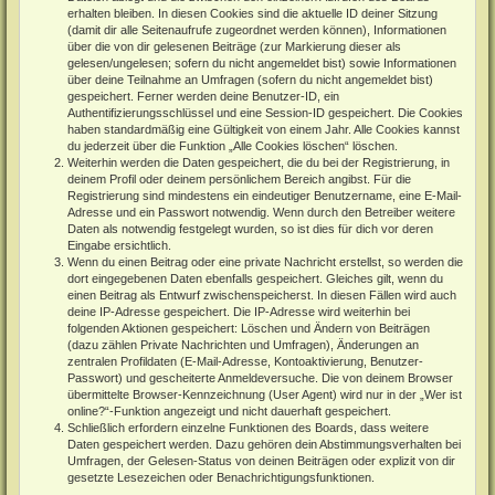
erhalten bleiben. In diesen Cookies sind die aktuelle ID deiner Sitzung
(damit dir alle Seitenaufrufe zugeordnet werden können), Informationen
über die von dir gelesenen Beiträge (zur Markierung dieser als
gelesen/ungelesen; sofern du nicht angemeldet bist) sowie Informationen
über deine Teilnahme an Umfragen (sofern du nicht angemeldet bist)
gespeichert. Ferner werden deine Benutzer-ID, ein
Authentifizierungsschlüssel und eine Session-ID gespeichert. Die Cookies
haben standardmäßig eine Gültigkeit von einem Jahr. Alle Cookies kannst
du jederzeit über die Funktion „Alle Cookies löschen“ löschen.
Weiterhin werden die Daten gespeichert, die du bei der Registrierung, in
deinem Profil oder deinem persönlichem Bereich angibst. Für die
Registrierung sind mindestens ein eindeutiger Benutzername, eine E-Mail-
Adresse und ein Passwort notwendig. Wenn durch den Betreiber weitere
Daten als notwendig festgelegt wurden, so ist dies für dich vor deren
Eingabe ersichtlich.
Wenn du einen Beitrag oder eine private Nachricht erstellst, so werden die
dort eingegebenen Daten ebenfalls gespeichert. Gleiches gilt, wenn du
einen Beitrag als Entwurf zwischenspeicherst. In diesen Fällen wird auch
deine IP-Adresse gespeichert. Die IP-Adresse wird weiterhin bei
folgenden Aktionen gespeichert: Löschen und Ändern von Beiträgen
(dazu zählen Private Nachrichten und Umfragen), Änderungen an
zentralen Profildaten (E-Mail-Adresse, Kontoaktivierung, Benutzer-
Passwort) und gescheiterte Anmeldeversuche. Die von deinem Browser
übermittelte Browser-Kennzeichnung (User Agent) wird nur in der „Wer ist
online?“-Funktion angezeigt und nicht dauerhaft gespeichert.
Schließlich erfordern einzelne Funktionen des Boards, dass weitere
Daten gespeichert werden. Dazu gehören dein Abstimmungsverhalten bei
Umfragen, der Gelesen-Status von deinen Beiträgen oder explizit von dir
gesetzte Lesezeichen oder Benachrichtigungsfunktionen.