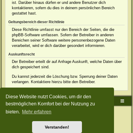
ist. Darüber hinaus dürfen er und andere Benutzer dich
kontaktieren, sofern du dies in deinem persönlichen Bereich
gestattet hast.
Geltungsbereich dieser Richtlinie
Diese Richtlinie umfasst nur den Bereich der Seiten, die die
phpBB-Software umfassen. Sofern der Betreiber in anderen
Bereichen seiner Software weitere personenbezogene Daten
verarbeitet, wird er dich darüber gesondert informieren.
Auskunftsrecht
Der Betreiber erteilt dir auf Anfrage Auskunft, welche Daten über
dich gespeichert sind.
Du kannst jederzeit die Löschung bzw. Sperrung deiner Daten
verlangen. Kontaktiere hierzu bitte den Betreiber.
Diese Website nutzt Cookies, um dir den
Sudden-Strike-Maps.de Hauptseite
Foren-Übersicht
bestmöglichen Komfort bei der Nutzung zu
bieten.
Mehr erfahren
Powered by
phpBB
® Forum Software © phpBB Limited
Deutsche Übersetzung durch
phpBB.de
Style: Green-Style-Split by Joyce&Luna
phpBB-Style-Design
Datenschutz
|
Nutzungsbedingungen
Verstanden!