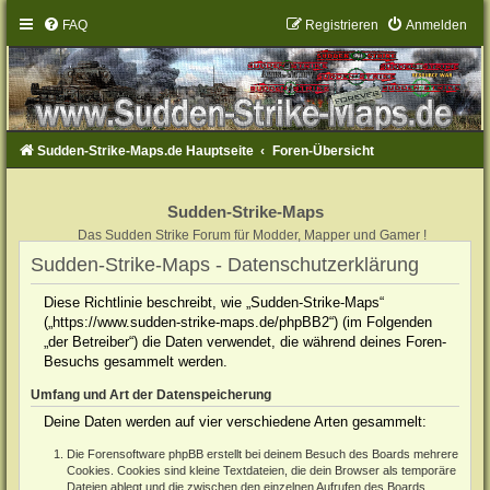
FAQ
Registrieren
Anmelden
Sudden-Strike-Maps.de Hauptseite
Foren-Übersicht
Sudden-Strike-Maps
Das Sudden Strike Forum für Modder, Mapper und Gamer !
Sudden-Strike-Maps - Datenschutzerklärung
Diese Richtlinie beschreibt, wie „Sudden-Strike-Maps“
(„https://www.sudden-strike-maps.de/phpBB2“) (im Folgenden
„der Betreiber“) die Daten verwendet, die während deines Foren-
Besuchs gesammelt werden.
Umfang und Art der Datenspeicherung
Deine Daten werden auf vier verschiedene Arten gesammelt:
Die Forensoftware phpBB erstellt bei deinem Besuch des Boards mehrere
Cookies. Cookies sind kleine Textdateien, die dein Browser als temporäre
Dateien ablegt und die zwischen den einzelnen Aufrufen des Boards