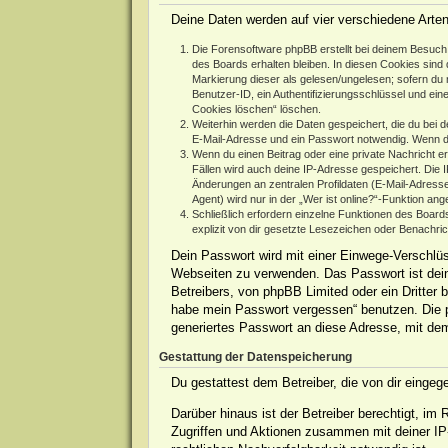
Deine Daten werden auf vier verschiedene Arte
Die Forensoftware phpBB erstellt bei deinem Besuch 
des Boards erhalten bleiben. In diesen Cookies sind d
Markierung dieser als gelesen/ungelesen; sofern du 
Benutzer-ID, ein Authentifizierungsschlüssel und ein
Cookies löschen“ löschen.
Weiterhin werden die Daten gespeichert, die du bei d
E-Mail-Adresse und ein Passwort notwendig. Wenn durc
Wenn du einen Beitrag oder eine private Nachricht er
Fällen wird auch deine IP-Adresse gespeichert. Die 
Änderungen an zentralen Profildaten (E-Mail-Adres
Agent) wird nur in der „Wer ist online?“-Funktion ang
Schließlich erfordern einzelne Funktionen des Boar
explizit von dir gesetzte Lesezeichen oder Benachri
Dein Passwort wird mit einer Einwege-Verschlüss
Webseiten zu verwenden. Das Passwort ist dein
Betreibers, von phpBB Limited oder ein Dritter
habe mein Passwort vergessen“ benutzen. Die 
generiertes Passwort an diese Adresse, mit de
Gestattung der Datenspeicherung
Du gestattest dem Betreiber, die von dir einge
Darüber hinaus ist der Betreiber berechtigt, i
Zugriffen und Aktionen zusammen mit deiner IP