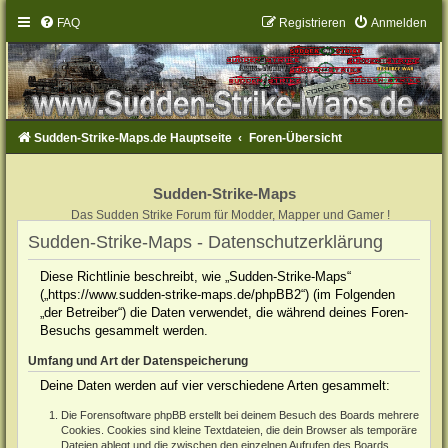
FAQ
Registrieren
Anmelden
Sudden-Strike-Maps.de Hauptseite
Foren-Übersicht
Sudden-Strike-Maps
Das Sudden Strike Forum für Modder, Mapper und Gamer !
Sudden-Strike-Maps - Datenschutzerklärung
Diese Richtlinie beschreibt, wie „Sudden-Strike-Maps“
(„https://www.sudden-strike-maps.de/phpBB2“) (im Folgenden
„der Betreiber“) die Daten verwendet, die während deines Foren-
Besuchs gesammelt werden.
Umfang und Art der Datenspeicherung
Deine Daten werden auf vier verschiedene Arten gesammelt:
Die Forensoftware phpBB erstellt bei deinem Besuch des Boards mehrere
Cookies. Cookies sind kleine Textdateien, die dein Browser als temporäre
Dateien ablegt und die zwischen den einzelnen Aufrufen des Boards