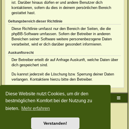
ist. Darüber hinaus dürfen er und andere Benutzer dich
kontaktieren, sofern du dies in deinem persönlichen Bereich
gestattet hast.
Geltungsbereich dieser Richtlinie
Diese Richtlinie umfasst nur den Bereich der Seiten, die die
phpBB-Software umfassen. Sofern der Betreiber in anderen
Bereichen seiner Software weitere personenbezogene Daten
verarbeitet, wird er dich darüber gesondert informieren.
Auskunftsrecht
Der Betreiber erteilt dir auf Anfrage Auskunft, welche Daten über
dich gespeichert sind.
Du kannst jederzeit die Löschung bzw. Sperrung deiner Daten
verlangen. Kontaktiere hierzu bitte den Betreiber.
Diese Website nutzt Cookies, um dir den
Sudden-Strike-Maps.de Hauptseite
Foren-Übersicht
bestmöglichen Komfort bei der Nutzung zu
bieten.
Mehr erfahren
Powered by
phpBB
® Forum Software © phpBB Limited
Deutsche Übersetzung durch
phpBB.de
Style: Green-Style-Split by Joyce&Luna
phpBB-Style-Design
Datenschutz
|
Nutzungsbedingungen
Verstanden!