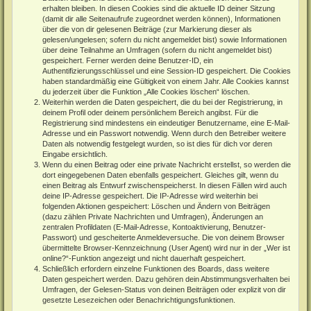
erhalten bleiben. In diesen Cookies sind die aktuelle ID deiner Sitzung
(damit dir alle Seitenaufrufe zugeordnet werden können), Informationen
über die von dir gelesenen Beiträge (zur Markierung dieser als
gelesen/ungelesen; sofern du nicht angemeldet bist) sowie Informationen
über deine Teilnahme an Umfragen (sofern du nicht angemeldet bist)
gespeichert. Ferner werden deine Benutzer-ID, ein
Authentifizierungsschlüssel und eine Session-ID gespeichert. Die Cookies
haben standardmäßig eine Gültigkeit von einem Jahr. Alle Cookies kannst
du jederzeit über die Funktion „Alle Cookies löschen“ löschen.
Weiterhin werden die Daten gespeichert, die du bei der Registrierung, in
deinem Profil oder deinem persönlichem Bereich angibst. Für die
Registrierung sind mindestens ein eindeutiger Benutzername, eine E-Mail-
Adresse und ein Passwort notwendig. Wenn durch den Betreiber weitere
Daten als notwendig festgelegt wurden, so ist dies für dich vor deren
Eingabe ersichtlich.
Wenn du einen Beitrag oder eine private Nachricht erstellst, so werden die
dort eingegebenen Daten ebenfalls gespeichert. Gleiches gilt, wenn du
einen Beitrag als Entwurf zwischenspeicherst. In diesen Fällen wird auch
deine IP-Adresse gespeichert. Die IP-Adresse wird weiterhin bei
folgenden Aktionen gespeichert: Löschen und Ändern von Beiträgen
(dazu zählen Private Nachrichten und Umfragen), Änderungen an
zentralen Profildaten (E-Mail-Adresse, Kontoaktivierung, Benutzer-
Passwort) und gescheiterte Anmeldeversuche. Die von deinem Browser
übermittelte Browser-Kennzeichnung (User Agent) wird nur in der „Wer ist
online?“-Funktion angezeigt und nicht dauerhaft gespeichert.
Schließlich erfordern einzelne Funktionen des Boards, dass weitere
Daten gespeichert werden. Dazu gehören dein Abstimmungsverhalten bei
Umfragen, der Gelesen-Status von deinen Beiträgen oder explizit von dir
gesetzte Lesezeichen oder Benachrichtigungsfunktionen.