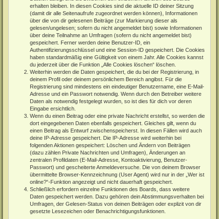
erhalten bleiben. In diesen Cookies sind die aktuelle ID deiner Sitzung
(damit dir alle Seitenaufrufe zugeordnet werden können), Informationen
über die von dir gelesenen Beiträge (zur Markierung dieser als
gelesen/ungelesen; sofern du nicht angemeldet bist) sowie Informationen
über deine Teilnahme an Umfragen (sofern du nicht angemeldet bist)
gespeichert. Ferner werden deine Benutzer-ID, ein
Authentifizierungsschlüssel und eine Session-ID gespeichert. Die Cookies
haben standardmäßig eine Gültigkeit von einem Jahr. Alle Cookies kannst
du jederzeit über die Funktion „Alle Cookies löschen“ löschen.
Weiterhin werden die Daten gespeichert, die du bei der Registrierung, in
deinem Profil oder deinem persönlichem Bereich angibst. Für die
Registrierung sind mindestens ein eindeutiger Benutzername, eine E-Mail-
Adresse und ein Passwort notwendig. Wenn durch den Betreiber weitere
Daten als notwendig festgelegt wurden, so ist dies für dich vor deren
Eingabe ersichtlich.
Wenn du einen Beitrag oder eine private Nachricht erstellst, so werden die
dort eingegebenen Daten ebenfalls gespeichert. Gleiches gilt, wenn du
einen Beitrag als Entwurf zwischenspeicherst. In diesen Fällen wird auch
deine IP-Adresse gespeichert. Die IP-Adresse wird weiterhin bei
folgenden Aktionen gespeichert: Löschen und Ändern von Beiträgen
(dazu zählen Private Nachrichten und Umfragen), Änderungen an
zentralen Profildaten (E-Mail-Adresse, Kontoaktivierung, Benutzer-
Passwort) und gescheiterte Anmeldeversuche. Die von deinem Browser
übermittelte Browser-Kennzeichnung (User Agent) wird nur in der „Wer ist
online?“-Funktion angezeigt und nicht dauerhaft gespeichert.
Schließlich erfordern einzelne Funktionen des Boards, dass weitere
Daten gespeichert werden. Dazu gehören dein Abstimmungsverhalten bei
Umfragen, der Gelesen-Status von deinen Beiträgen oder explizit von dir
gesetzte Lesezeichen oder Benachrichtigungsfunktionen.