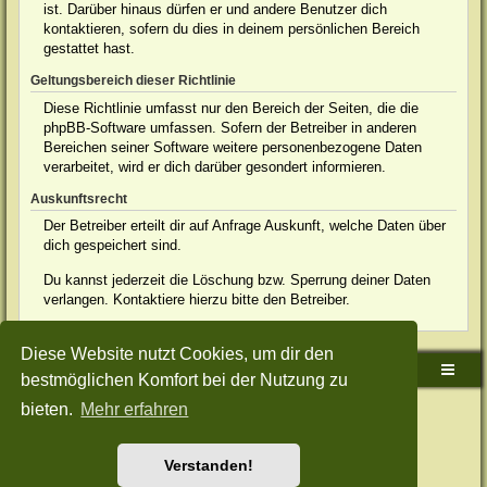
ist. Darüber hinaus dürfen er und andere Benutzer dich
kontaktieren, sofern du dies in deinem persönlichen Bereich
gestattet hast.
Geltungsbereich dieser Richtlinie
Diese Richtlinie umfasst nur den Bereich der Seiten, die die
phpBB-Software umfassen. Sofern der Betreiber in anderen
Bereichen seiner Software weitere personenbezogene Daten
verarbeitet, wird er dich darüber gesondert informieren.
Auskunftsrecht
Der Betreiber erteilt dir auf Anfrage Auskunft, welche Daten über
dich gespeichert sind.
Du kannst jederzeit die Löschung bzw. Sperrung deiner Daten
verlangen. Kontaktiere hierzu bitte den Betreiber.
Diese Website nutzt Cookies, um dir den
Sudden-Strike-Maps.de Hauptseite
Foren-Übersicht
bestmöglichen Komfort bei der Nutzung zu
bieten.
Mehr erfahren
Powered by
phpBB
® Forum Software © phpBB Limited
Deutsche Übersetzung durch
phpBB.de
Style: Green-Style-Split by Joyce&Luna
phpBB-Style-Design
Datenschutz
|
Nutzungsbedingungen
Verstanden!