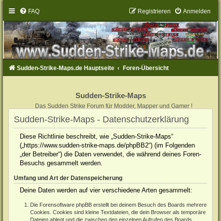
FAQ
Registrieren
Anmelden
Sudden-Strike-Maps.de Hauptseite
Foren-Übersicht
Sudden-Strike-Maps
Das Sudden Strike Forum für Modder, Mapper und Gamer !
Sudden-Strike-Maps - Datenschutzerklärung
Diese Richtlinie beschreibt, wie „Sudden-Strike-Maps“
(„https://www.sudden-strike-maps.de/phpBB2“) (im Folgenden
„der Betreiber“) die Daten verwendet, die während deines Foren-
Besuchs gesammelt werden.
Umfang und Art der Datenspeicherung
Deine Daten werden auf vier verschiedene Arten gesammelt:
Die Forensoftware phpBB erstellt bei deinem Besuch des Boards mehrere
Cookies. Cookies sind kleine Textdateien, die dein Browser als temporäre
Dateien ablegt und die zwischen den einzelnen Aufrufen des Boards