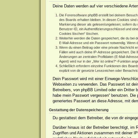
Deine Daten werden auf vier verschiedene Arte
Die Forensoftware phpBB erstellt bei deinem Besuch 
des Boards erhalten bleiben. In diesen Cookies sind d
Markierung dieser als gelesen/ungelesen; sofern du 
Benutzer-ID, ein Authentifizierungsschlüssel und ein
Cookies löschen“ löschen.
Weiterhin werden die Daten gespeichert, die du bei d
E-Mail-Adresse und ein Passwort notwendig. Wenn durc
Wenn du einen Beitrag oder eine private Nachricht er
Fällen wird auch deine IP-Adresse gespeichert. Die 
Änderungen an zentralen Profildaten (E-Mail-Adres
Agent) wird nur in der „Wer ist online?“-Funktion ang
Schließlich erfordern einzelne Funktionen des Boar
explizit von dir gesetzte Lesezeichen oder Benachri
Dein Passwort wird mit einer Einwege-Verschlüss
Webseiten zu verwenden. Das Passwort ist dein
Betreibers, von phpBB Limited oder ein Dritter
habe mein Passwort vergessen“ benutzen. Die 
generiertes Passwort an diese Adresse, mit de
Gestattung der Datenspeicherung
Du gestattest dem Betreiber, die von dir einge
Darüber hinaus ist der Betreiber berechtigt, i
Zugriffen und Aktionen zusammen mit deiner IP