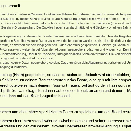
n gesammelt:
des Boards mehrere Cookies. Cookies sind kleine Textdateien, die dein Browser als temporä
ie aktuelle ID deiner Sitzung (damit dir alle Seitenaufrufe zugeordnet werden können), Infor
nicht angemeldet bist) sowie Informationen über deine Teilnahme an Umfragen (sofern du nic
e Session-ID gespeichert. Die Cookies haben standardmäßig eine Gültigkeit von einem Jahr. Al
er Registrierung, in deinem Profil oder deinem persönlichem Bereich angibst. Für die Regist
h den Betreiber weitere Daten als notwendig festgelegt wurden, so ist dies für dich vor der
stellst, so werden die dort eingegebenen Daten ebenfalls gespeichert. Gleiches gilt, wenn du
IP-Adresse wird weiterhin bei folgenden Aktionen gespeichert: Löschen und Ändern von Beit
se, Kontoaktivierung, Benutzer-Passwort) und gescheiterte Anmeldeversuche. Die von deine
ezeigt und nicht dauerhaft gespeichert.
ds, dass weitere Daten gespeichert werden. Dazu gehören dein Abstimmungsverhalten bei Um
chtigungsfunktionen.
elung (Hash) gespeichert, so dass es sicher ist. Jedoch wird dir empfohlen, 
 Schlüssel zu deinem Benutzerkonto für das Board, also geh mit ihm sorgsam
 berechtigterweise nach deinem Passwort fragen. Solltest du dein Passwort ve
phpBB-Software fragt dich dann nach deinem Benutzernamen und deiner E-Ma
m du dann auf das Board zugreifen kannst.
gebenen und oben näher spezifizierten Daten zu speichern, um das Board betr
m Rahmen einer Interessenabwägung zwischen deinen und seinen Interessen sow
-Adresse und der von deinem Browser übermittelter Browser-Kennung zu spei