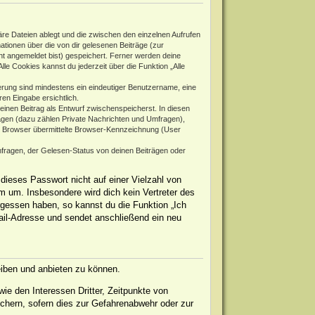
re Dateien ablegt und die zwischen den einzelnen Aufrufen
mationen über die von dir gelesenen Beiträge (zur
ht angemeldet bist) gespeichert. Ferner werden deine
le Cookies kannst du jederzeit über die Funktion „Alle
rierung sind mindestens ein eindeutiger Benutzername, eine
en Eingabe ersichtlich.
 einen Beitrag als Entwurf zwischenspeicherst. In diesen
rägen (dazu zählen Private Nachrichten und Umfragen),
m Browser übermittelte Browser-Kennzeichnung (User
fragen, der Gelesen-Status von deinen Beiträgen oder
dieses Passwort nicht auf einer Vielzahl von
 um. Insbesondere wird dich kein Vertreter des
rgessen haben, so kannst du die Funktion „Ich
il-Adresse und sendet anschließend ein neu
eiben und anbieten zu können.
ie den Interessen Dritter, Zeitpunkte von
chern, sofern dies zur Gefahrenabwehr oder zur