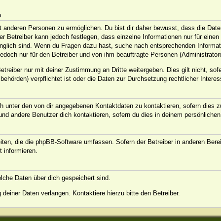
n
anderen Personen zu ermöglichen. Du bist dir daher bewusst, dass die Daten d
Der Betreiber kann jedoch festlegen, dass einzelne Informationen nur für eine
ugänglich sind. Wenn du Fragen dazu hast, suche nach entsprechenden Informat
jedoch nur für den Betreiber und von ihm beauftragte Personen (Administrator
treiber nur mit deiner Zustimmung an Dritte weitergeben. Dies gilt nicht, sof
ehörden) verpflichtet ist oder die Daten zur Durchsetzung rechtlicher Interess
h unter den von dir angegebenen Kontaktdaten zu kontaktieren, sofern dies zu
 und andere Benutzer dich kontaktieren, sofern du dies in deinem persönlichen
eiten, die die phpBB-Software umfassen. Sofern der Betreiber in anderen Ber
t informieren.
welche Daten über dich gespeichert sind.
deiner Daten verlangen. Kontaktiere hierzu bitte den Betreiber.