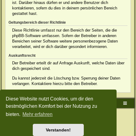
ist. Darüber hinaus dürfen er und andere Benutzer dich
kontaktieren, sofern du dies in deinem persönlichen Bereich
gestattet hast.
Geltungsbereich dieser Richtlinie
Diese Richtlinie umfasst nur den Bereich der Seiten, die die
phpBB-Software umfassen. Sofern der Betreiber in anderen
Bereichen seiner Software weitere personenbezogene Daten
verarbeitet, wird er dich darüber gesondert informieren.
Auskunftsrecht
Der Betreiber erteilt dir auf Anfrage Auskunft, welche Daten über
dich gespeichert sind.
Du kannst jederzeit die Löschung bzw. Sperrung deiner Daten
verlangen. Kontaktiere hierzu bitte den Betreiber.
Diese Website nutzt Cookies, um dir den
Sudden-Strike-Maps.de Hauptseite
Foren-Übersicht
bestmöglichen Komfort bei der Nutzung zu
bieten.
Mehr erfahren
Powered by
phpBB
® Forum Software © phpBB Limited
Deutsche Übersetzung durch
phpBB.de
Style: Green-Style-Split by Joyce&Luna
phpBB-Style-Design
Datenschutz
|
Nutzungsbedingungen
Verstanden!