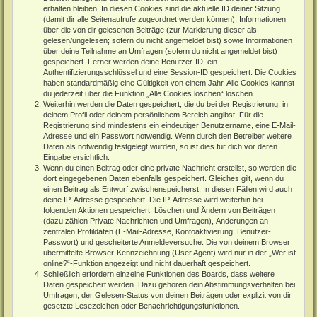
erhalten bleiben. In diesen Cookies sind die aktuelle ID deiner Sitzung
(damit dir alle Seitenaufrufe zugeordnet werden können), Informationen
über die von dir gelesenen Beiträge (zur Markierung dieser als
gelesen/ungelesen; sofern du nicht angemeldet bist) sowie Informationen
über deine Teilnahme an Umfragen (sofern du nicht angemeldet bist)
gespeichert. Ferner werden deine Benutzer-ID, ein
Authentifizierungsschlüssel und eine Session-ID gespeichert. Die Cookies
haben standardmäßig eine Gültigkeit von einem Jahr. Alle Cookies kannst
du jederzeit über die Funktion „Alle Cookies löschen“ löschen.
Weiterhin werden die Daten gespeichert, die du bei der Registrierung, in
deinem Profil oder deinem persönlichem Bereich angibst. Für die
Registrierung sind mindestens ein eindeutiger Benutzername, eine E-Mail-
Adresse und ein Passwort notwendig. Wenn durch den Betreiber weitere
Daten als notwendig festgelegt wurden, so ist dies für dich vor deren
Eingabe ersichtlich.
Wenn du einen Beitrag oder eine private Nachricht erstellst, so werden die
dort eingegebenen Daten ebenfalls gespeichert. Gleiches gilt, wenn du
einen Beitrag als Entwurf zwischenspeicherst. In diesen Fällen wird auch
deine IP-Adresse gespeichert. Die IP-Adresse wird weiterhin bei
folgenden Aktionen gespeichert: Löschen und Ändern von Beiträgen
(dazu zählen Private Nachrichten und Umfragen), Änderungen an
zentralen Profildaten (E-Mail-Adresse, Kontoaktivierung, Benutzer-
Passwort) und gescheiterte Anmeldeversuche. Die von deinem Browser
übermittelte Browser-Kennzeichnung (User Agent) wird nur in der „Wer ist
online?“-Funktion angezeigt und nicht dauerhaft gespeichert.
Schließlich erfordern einzelne Funktionen des Boards, dass weitere
Daten gespeichert werden. Dazu gehören dein Abstimmungsverhalten bei
Umfragen, der Gelesen-Status von deinen Beiträgen oder explizit von dir
gesetzte Lesezeichen oder Benachrichtigungsfunktionen.