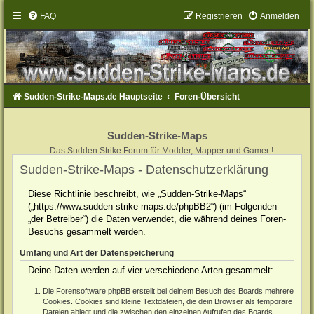
FAQ
Registrieren
Anmelden
Sudden-Strike-Maps.de Hauptseite
Foren-Übersicht
Sudden-Strike-Maps
Das Sudden Strike Forum für Modder, Mapper und Gamer !
Sudden-Strike-Maps - Datenschutzerklärung
Diese Richtlinie beschreibt, wie „Sudden-Strike-Maps“
(„https://www.sudden-strike-maps.de/phpBB2“) (im Folgenden
„der Betreiber“) die Daten verwendet, die während deines Foren-
Besuchs gesammelt werden.
Umfang und Art der Datenspeicherung
Deine Daten werden auf vier verschiedene Arten gesammelt:
Die Forensoftware phpBB erstellt bei deinem Besuch des Boards mehrere
Cookies. Cookies sind kleine Textdateien, die dein Browser als temporäre
Dateien ablegt und die zwischen den einzelnen Aufrufen des Boards