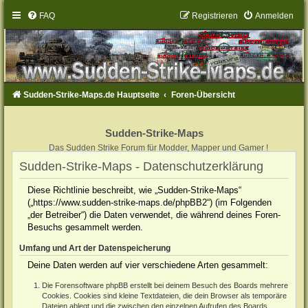
FAQ
Registrieren
Anmelden
Sudden-Strike-Maps.de Hauptseite
Foren-Übersicht
Sudden-Strike-Maps
Das Sudden Strike Forum für Modder, Mapper und Gamer !
Sudden-Strike-Maps - Datenschutzerklärung
Diese Richtlinie beschreibt, wie „Sudden-Strike-Maps“
(„https://www.sudden-strike-maps.de/phpBB2“) (im Folgenden
„der Betreiber“) die Daten verwendet, die während deines Foren-
Besuchs gesammelt werden.
Umfang und Art der Datenspeicherung
Deine Daten werden auf vier verschiedene Arten gesammelt:
Die Forensoftware phpBB erstellt bei deinem Besuch des Boards mehrere
Cookies. Cookies sind kleine Textdateien, die dein Browser als temporäre
Dateien ablegt und die zwischen den einzelnen Aufrufen des Boards