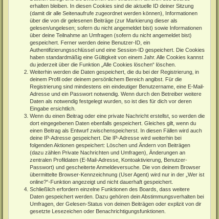
erhalten bleiben. In diesen Cookies sind die aktuelle ID deiner Sitzung
(damit dir alle Seitenaufrufe zugeordnet werden können), Informationen
über die von dir gelesenen Beiträge (zur Markierung dieser als
gelesen/ungelesen; sofern du nicht angemeldet bist) sowie Informationen
über deine Teilnahme an Umfragen (sofern du nicht angemeldet bist)
gespeichert. Ferner werden deine Benutzer-ID, ein
Authentifizierungsschlüssel und eine Session-ID gespeichert. Die Cookies
haben standardmäßig eine Gültigkeit von einem Jahr. Alle Cookies kannst
du jederzeit über die Funktion „Alle Cookies löschen“ löschen.
Weiterhin werden die Daten gespeichert, die du bei der Registrierung, in
deinem Profil oder deinem persönlichem Bereich angibst. Für die
Registrierung sind mindestens ein eindeutiger Benutzername, eine E-Mail-
Adresse und ein Passwort notwendig. Wenn durch den Betreiber weitere
Daten als notwendig festgelegt wurden, so ist dies für dich vor deren
Eingabe ersichtlich.
Wenn du einen Beitrag oder eine private Nachricht erstellst, so werden die
dort eingegebenen Daten ebenfalls gespeichert. Gleiches gilt, wenn du
einen Beitrag als Entwurf zwischenspeicherst. In diesen Fällen wird auch
deine IP-Adresse gespeichert. Die IP-Adresse wird weiterhin bei
folgenden Aktionen gespeichert: Löschen und Ändern von Beiträgen
(dazu zählen Private Nachrichten und Umfragen), Änderungen an
zentralen Profildaten (E-Mail-Adresse, Kontoaktivierung, Benutzer-
Passwort) und gescheiterte Anmeldeversuche. Die von deinem Browser
übermittelte Browser-Kennzeichnung (User Agent) wird nur in der „Wer ist
online?“-Funktion angezeigt und nicht dauerhaft gespeichert.
Schließlich erfordern einzelne Funktionen des Boards, dass weitere
Daten gespeichert werden. Dazu gehören dein Abstimmungsverhalten bei
Umfragen, der Gelesen-Status von deinen Beiträgen oder explizit von dir
gesetzte Lesezeichen oder Benachrichtigungsfunktionen.