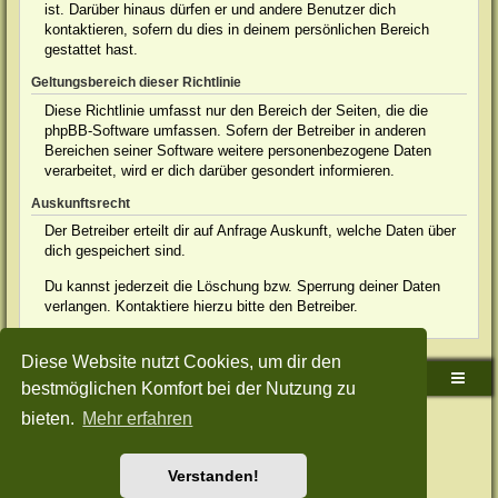
ist. Darüber hinaus dürfen er und andere Benutzer dich
kontaktieren, sofern du dies in deinem persönlichen Bereich
gestattet hast.
Geltungsbereich dieser Richtlinie
Diese Richtlinie umfasst nur den Bereich der Seiten, die die
phpBB-Software umfassen. Sofern der Betreiber in anderen
Bereichen seiner Software weitere personenbezogene Daten
verarbeitet, wird er dich darüber gesondert informieren.
Auskunftsrecht
Der Betreiber erteilt dir auf Anfrage Auskunft, welche Daten über
dich gespeichert sind.
Du kannst jederzeit die Löschung bzw. Sperrung deiner Daten
verlangen. Kontaktiere hierzu bitte den Betreiber.
Diese Website nutzt Cookies, um dir den
Sudden-Strike-Maps.de Hauptseite
Foren-Übersicht
bestmöglichen Komfort bei der Nutzung zu
bieten.
Mehr erfahren
Powered by
phpBB
® Forum Software © phpBB Limited
Deutsche Übersetzung durch
phpBB.de
Style: Green-Style-Split by Joyce&Luna
phpBB-Style-Design
Datenschutz
|
Nutzungsbedingungen
Verstanden!