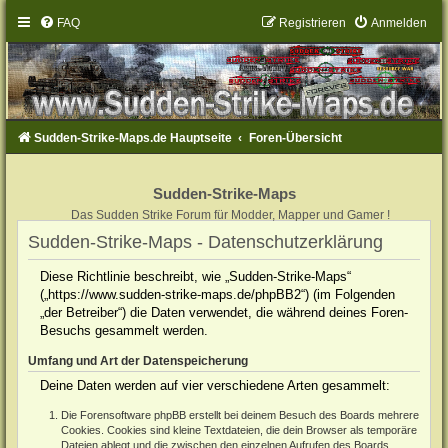
FAQ
Registrieren
Anmelden
Sudden-Strike-Maps.de Hauptseite
Foren-Übersicht
Sudden-Strike-Maps
Das Sudden Strike Forum für Modder, Mapper und Gamer !
Sudden-Strike-Maps - Datenschutzerklärung
Diese Richtlinie beschreibt, wie „Sudden-Strike-Maps“
(„https://www.sudden-strike-maps.de/phpBB2“) (im Folgenden
„der Betreiber“) die Daten verwendet, die während deines Foren-
Besuchs gesammelt werden.
Umfang und Art der Datenspeicherung
Deine Daten werden auf vier verschiedene Arten gesammelt:
Die Forensoftware phpBB erstellt bei deinem Besuch des Boards mehrere
Cookies. Cookies sind kleine Textdateien, die dein Browser als temporäre
Dateien ablegt und die zwischen den einzelnen Aufrufen des Boards