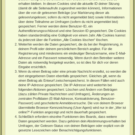
erhalten bleiben. In diesen Cookies sind die aktuelle ID deiner Sitzung
(damit dir alle Seitenaufrufe zugeordnet werden können), Informationen
über die von dir gelesenen Beiträge (zur Markierung dieser als
gelesen/ungelesen; sofern du nicht angemeldet bist) sowie Informationen
über deine Teilnahme an Umfragen (sofern du nicht angemeldet bist)
gespeichert. Ferner werden deine Benutzer-ID, ein
Authentifizierungsschlüssel und eine Session-ID gespeichert. Die Cookies
haben standardmäßig eine Gültigkeit von einem Jahr. Alle Cookies kannst
du jederzeit über die Funktion „Alle Cookies löschen“ löschen.
Weiterhin werden die Daten gespeichert, die du bei der Registrierung, in
deinem Profil oder deinem persönlichem Bereich angibst. Für die
Registrierung sind mindestens ein eindeutiger Benutzername, eine E-Mail-
Adresse und ein Passwort notwendig. Wenn durch den Betreiber weitere
Daten als notwendig festgelegt wurden, so ist dies für dich vor deren
Eingabe ersichtlich.
Wenn du einen Beitrag oder eine private Nachricht erstellst, so werden die
dort eingegebenen Daten ebenfalls gespeichert. Gleiches gilt, wenn du
einen Beitrag als Entwurf zwischenspeicherst. In diesen Fällen wird auch
deine IP-Adresse gespeichert. Die IP-Adresse wird weiterhin bei
folgenden Aktionen gespeichert: Löschen und Ändern von Beiträgen
(dazu zählen Private Nachrichten und Umfragen), Änderungen an
zentralen Profildaten (E-Mail-Adresse, Kontoaktivierung, Benutzer-
Passwort) und gescheiterte Anmeldeversuche. Die von deinem Browser
übermittelte Browser-Kennzeichnung (User Agent) wird nur in der „Wer ist
online?“-Funktion angezeigt und nicht dauerhaft gespeichert.
Schließlich erfordern einzelne Funktionen des Boards, dass weitere
Daten gespeichert werden. Dazu gehören dein Abstimmungsverhalten bei
Umfragen, der Gelesen-Status von deinen Beiträgen oder explizit von dir
gesetzte Lesezeichen oder Benachrichtigungsfunktionen.