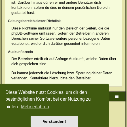
ist. Darüber hinaus dürfen er und andere Benutzer dich
kontaktieren, sofern du dies in deinem persönlichen Bereich
gestattet hast.
Geltungsbereich dieser Richtlinie
Diese Richtlinie umfasst nur den Bereich der Seiten, die die
phpBB-Software umfassen. Sofern der Betreiber in anderen
Bereichen seiner Software weitere personenbezogene Daten
verarbeitet, wird er dich darüber gesondert informieren.
Auskunftsrecht
Der Betreiber erteilt dir auf Anfrage Auskunft, welche Daten über
dich gespeichert sind.
Du kannst jederzeit die Löschung bzw. Sperrung deiner Daten
verlangen. Kontaktiere hierzu bitte den Betreiber.
Diese Website nutzt Cookies, um dir den
Sudden-Strike-Maps.de Hauptseite
Foren-Übersicht
bestmöglichen Komfort bei der Nutzung zu
bieten.
Mehr erfahren
Powered by
phpBB
® Forum Software © phpBB Limited
Deutsche Übersetzung durch
phpBB.de
Style: Green-Style-Split by Joyce&Luna
phpBB-Style-Design
Datenschutz
|
Nutzungsbedingungen
Verstanden!