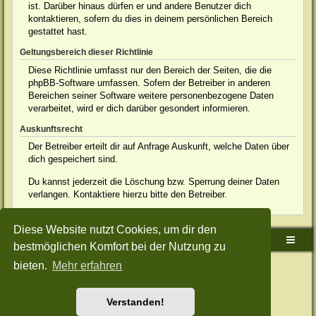
ist. Darüber hinaus dürfen er und andere Benutzer dich
kontaktieren, sofern du dies in deinem persönlichen Bereich
gestattet hast.
Geltungsbereich dieser Richtlinie
Diese Richtlinie umfasst nur den Bereich der Seiten, die die
phpBB-Software umfassen. Sofern der Betreiber in anderen
Bereichen seiner Software weitere personenbezogene Daten
verarbeitet, wird er dich darüber gesondert informieren.
Auskunftsrecht
Der Betreiber erteilt dir auf Anfrage Auskunft, welche Daten über
dich gespeichert sind.
Du kannst jederzeit die Löschung bzw. Sperrung deiner Daten
verlangen. Kontaktiere hierzu bitte den Betreiber.
Diese Website nutzt Cookies, um dir den
Sudden-Strike-Maps.de Hauptseite
Foren-Übersicht
bestmöglichen Komfort bei der Nutzung zu
bieten.
Mehr erfahren
Powered by
phpBB
® Forum Software © phpBB Limited
Deutsche Übersetzung durch
phpBB.de
Style: Green-Style-Split by Joyce&Luna
phpBB-Style-Design
Datenschutz
|
Nutzungsbedingungen
Verstanden!