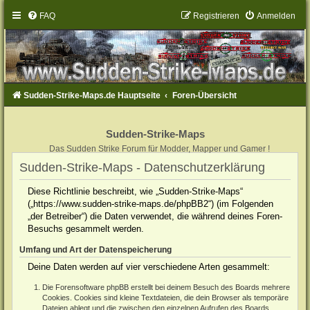
FAQ
Registrieren
Anmelden
Sudden-Strike-Maps.de Hauptseite
Foren-Übersicht
Sudden-Strike-Maps
Das Sudden Strike Forum für Modder, Mapper und Gamer !
Sudden-Strike-Maps - Datenschutzerklärung
Diese Richtlinie beschreibt, wie „Sudden-Strike-Maps“
(„https://www.sudden-strike-maps.de/phpBB2“) (im Folgenden
„der Betreiber“) die Daten verwendet, die während deines Foren-
Besuchs gesammelt werden.
Umfang und Art der Datenspeicherung
Deine Daten werden auf vier verschiedene Arten gesammelt:
Die Forensoftware phpBB erstellt bei deinem Besuch des Boards mehrere
Cookies. Cookies sind kleine Textdateien, die dein Browser als temporäre
Dateien ablegt und die zwischen den einzelnen Aufrufen des Boards