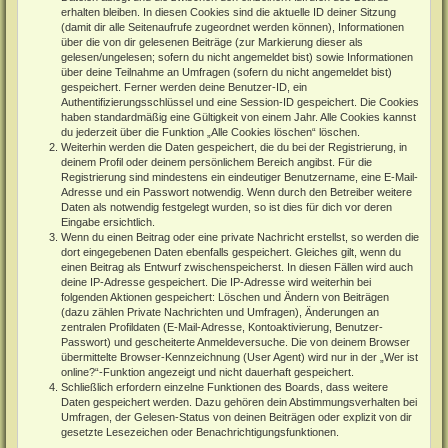
erhalten bleiben. In diesen Cookies sind die aktuelle ID deiner Sitzung
(damit dir alle Seitenaufrufe zugeordnet werden können), Informationen
über die von dir gelesenen Beiträge (zur Markierung dieser als
gelesen/ungelesen; sofern du nicht angemeldet bist) sowie Informationen
über deine Teilnahme an Umfragen (sofern du nicht angemeldet bist)
gespeichert. Ferner werden deine Benutzer-ID, ein
Authentifizierungsschlüssel und eine Session-ID gespeichert. Die Cookies
haben standardmäßig eine Gültigkeit von einem Jahr. Alle Cookies kannst
du jederzeit über die Funktion „Alle Cookies löschen“ löschen.
Weiterhin werden die Daten gespeichert, die du bei der Registrierung, in
deinem Profil oder deinem persönlichem Bereich angibst. Für die
Registrierung sind mindestens ein eindeutiger Benutzername, eine E-Mail-
Adresse und ein Passwort notwendig. Wenn durch den Betreiber weitere
Daten als notwendig festgelegt wurden, so ist dies für dich vor deren
Eingabe ersichtlich.
Wenn du einen Beitrag oder eine private Nachricht erstellst, so werden die
dort eingegebenen Daten ebenfalls gespeichert. Gleiches gilt, wenn du
einen Beitrag als Entwurf zwischenspeicherst. In diesen Fällen wird auch
deine IP-Adresse gespeichert. Die IP-Adresse wird weiterhin bei
folgenden Aktionen gespeichert: Löschen und Ändern von Beiträgen
(dazu zählen Private Nachrichten und Umfragen), Änderungen an
zentralen Profildaten (E-Mail-Adresse, Kontoaktivierung, Benutzer-
Passwort) und gescheiterte Anmeldeversuche. Die von deinem Browser
übermittelte Browser-Kennzeichnung (User Agent) wird nur in der „Wer ist
online?“-Funktion angezeigt und nicht dauerhaft gespeichert.
Schließlich erfordern einzelne Funktionen des Boards, dass weitere
Daten gespeichert werden. Dazu gehören dein Abstimmungsverhalten bei
Umfragen, der Gelesen-Status von deinen Beiträgen oder explizit von dir
gesetzte Lesezeichen oder Benachrichtigungsfunktionen.