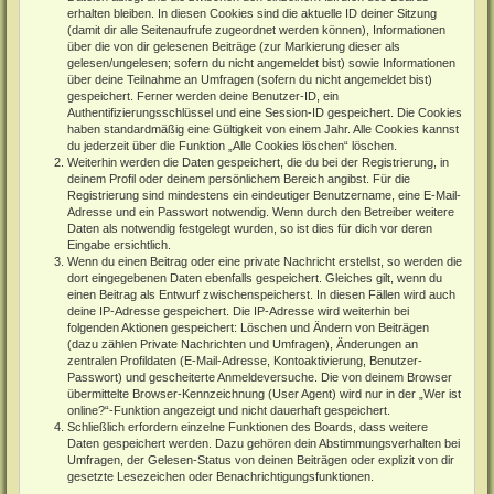
erhalten bleiben. In diesen Cookies sind die aktuelle ID deiner Sitzung
(damit dir alle Seitenaufrufe zugeordnet werden können), Informationen
über die von dir gelesenen Beiträge (zur Markierung dieser als
gelesen/ungelesen; sofern du nicht angemeldet bist) sowie Informationen
über deine Teilnahme an Umfragen (sofern du nicht angemeldet bist)
gespeichert. Ferner werden deine Benutzer-ID, ein
Authentifizierungsschlüssel und eine Session-ID gespeichert. Die Cookies
haben standardmäßig eine Gültigkeit von einem Jahr. Alle Cookies kannst
du jederzeit über die Funktion „Alle Cookies löschen“ löschen.
Weiterhin werden die Daten gespeichert, die du bei der Registrierung, in
deinem Profil oder deinem persönlichem Bereich angibst. Für die
Registrierung sind mindestens ein eindeutiger Benutzername, eine E-Mail-
Adresse und ein Passwort notwendig. Wenn durch den Betreiber weitere
Daten als notwendig festgelegt wurden, so ist dies für dich vor deren
Eingabe ersichtlich.
Wenn du einen Beitrag oder eine private Nachricht erstellst, so werden die
dort eingegebenen Daten ebenfalls gespeichert. Gleiches gilt, wenn du
einen Beitrag als Entwurf zwischenspeicherst. In diesen Fällen wird auch
deine IP-Adresse gespeichert. Die IP-Adresse wird weiterhin bei
folgenden Aktionen gespeichert: Löschen und Ändern von Beiträgen
(dazu zählen Private Nachrichten und Umfragen), Änderungen an
zentralen Profildaten (E-Mail-Adresse, Kontoaktivierung, Benutzer-
Passwort) und gescheiterte Anmeldeversuche. Die von deinem Browser
übermittelte Browser-Kennzeichnung (User Agent) wird nur in der „Wer ist
online?“-Funktion angezeigt und nicht dauerhaft gespeichert.
Schließlich erfordern einzelne Funktionen des Boards, dass weitere
Daten gespeichert werden. Dazu gehören dein Abstimmungsverhalten bei
Umfragen, der Gelesen-Status von deinen Beiträgen oder explizit von dir
gesetzte Lesezeichen oder Benachrichtigungsfunktionen.