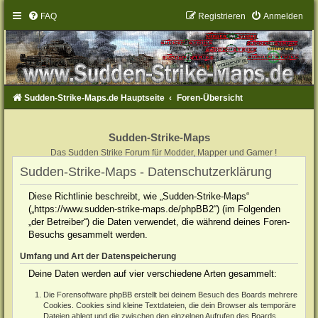
FAQ
Registrieren
Anmelden
Sudden-Strike-Maps.de Hauptseite
Foren-Übersicht
Sudden-Strike-Maps
Das Sudden Strike Forum für Modder, Mapper und Gamer !
Sudden-Strike-Maps - Datenschutzerklärung
Diese Richtlinie beschreibt, wie „Sudden-Strike-Maps“
(„https://www.sudden-strike-maps.de/phpBB2“) (im Folgenden
„der Betreiber“) die Daten verwendet, die während deines Foren-
Besuchs gesammelt werden.
Umfang und Art der Datenspeicherung
Deine Daten werden auf vier verschiedene Arten gesammelt:
Die Forensoftware phpBB erstellt bei deinem Besuch des Boards mehrere
Cookies. Cookies sind kleine Textdateien, die dein Browser als temporäre
Dateien ablegt und die zwischen den einzelnen Aufrufen des Boards