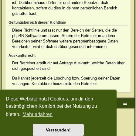
ist. Darüber hinaus dürfen er und andere Benutzer dich
kontaktieren, sofern du dies in deinem persönlichen Bereich
gestattet hast.
Geltungsbereich dieser Richtlinie
Diese Richtlinie umfasst nur den Bereich der Seiten, die die
phpBB-Software umfassen. Sofern der Betreiber in anderen
Bereichen seiner Software weitere personenbezogene Daten
verarbeitet, wird er dich darüber gesondert informieren.
Auskunftsrecht
Der Betreiber erteilt dir auf Anfrage Auskunft, welche Daten über
dich gespeichert sind.
Du kannst jederzeit die Löschung bzw. Sperrung deiner Daten
verlangen. Kontaktiere hierzu bitte den Betreiber.
Diese Website nutzt Cookies, um dir den
Sudden-Strike-Maps.de Hauptseite
Foren-Übersicht
bestmöglichen Komfort bei der Nutzung zu
bieten.
Mehr erfahren
Powered by
phpBB
® Forum Software © phpBB Limited
Deutsche Übersetzung durch
phpBB.de
Style: Green-Style-Split by Joyce&Luna
phpBB-Style-Design
Datenschutz
|
Nutzungsbedingungen
Verstanden!